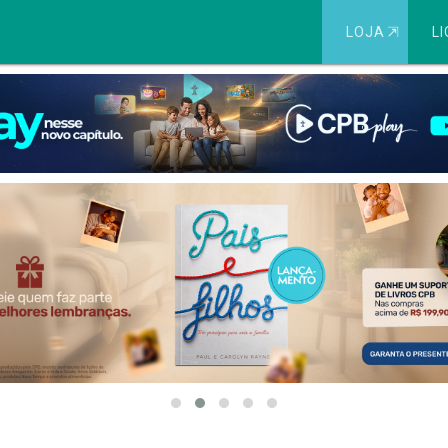
LOJA
⇱
LI