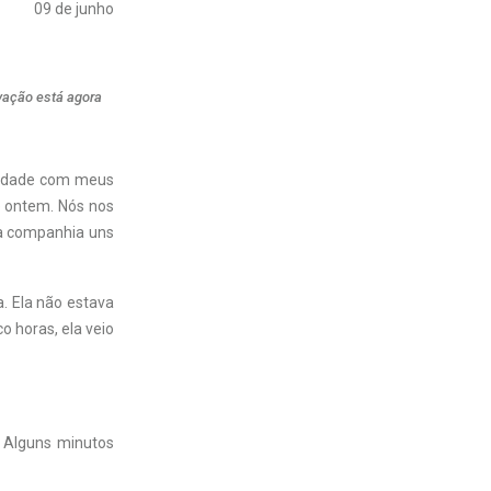
09 de junho
vação está agora
alidade com meus
e ontem. Nós nos
da companhia uns
a. Ela não estava
o horas, ela veio
. Alguns minutos