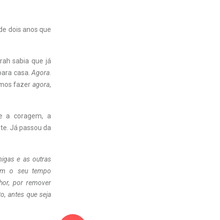
 de dois anos que
rah sabia que já
para casa.
Agora
.
amos fazer
agora
,
re a coragem, a
te. Já passou da
igas e as outras
tem o seu tempo
hor, por remover
o, antes que seja