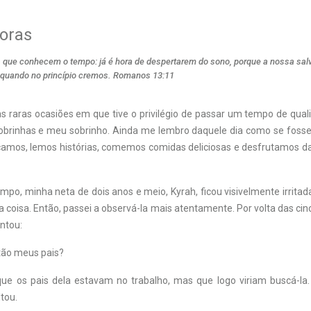
oras
ês que conhecem o tempo: já é hora de despertarem do sono, porque a nossa sal
 quando no princípio cremos. Romanos 13:11
s raras ocasiões em que tive o privilégio de passar um tempo de qu
obrinhas e meu sobrinho. Ainda me lembro daquele dia como se foss
ncamos, lemos histórias, comemos comidas deliciosas e desfrutamos 
po, minha neta de dois anos e meio, Kyrah, ficou visivelmente irritad
 coisa. Então, passei a observá-la mais atentamente. Por volta das cinc
ntou:
tão meus pais?
 que os pais dela estavam no trabalho, mas que logo viriam buscá-la
ltou.