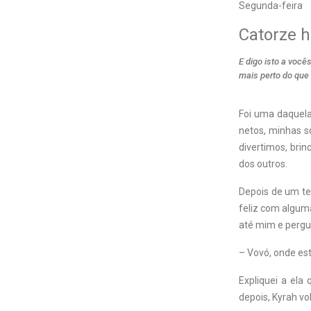
Segunda-feira
Catorze h
E digo isto a voc
mais perto do que
Foi uma daquela
netos, minhas s
divertimos, bri
dos outros.
Depois de um tem
feliz com alguma
até mim e pergu
– Vovó, onde es
Expliquei a ela
depois, Kyrah vo