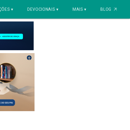
ÇÕES ▾
DEVOCIONAIS ▾
MAIS ▾
BLOG
⇱