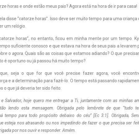
rze horas e onde estão meus pais? Agora está na hora de ir para casa!
ela disse “catorze horas”. Isso deve ser muito tempo para uma criança
er um relógio.
catorze horas”, no entanto, ficou em minha mente por um tempo. Ky
empo suficiente conosco e que estava na hora de seus pais a levarem 
sobre o
agora
. Quais são as coisas que estamos adiando? O que precis
o é oportuno ou já passou há muito tempo?
 que, seja o que for que você precise fazer agora, você encont
 força e a determinação para fazê-lo. O tempo está passando rapidamen
 o que já deveria ter sido feito.
 e Salvador, hoje quero me entregar a Ti, juntamente com as minhas am
tão lendo esta mensagem. Obrigada pelo lembrete de que “tudo 
há tempo para todo propósito debaixo do céu” [Ec 3:1]. Obrigada, Sen
ue esteja nos atrasando ou nos impedindo de fazer o que precisa ser feit
rigada por nos ouvir e responder. Amém.