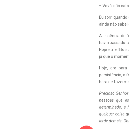
– Vovó, são cato
Eu sorri quando 
ainda não sabe l
A essência de “
havia passado t
Hoje eu reflito 
já que o moment
Hoje, oro para
persistência, a
hora de fazermos
Precioso Senhor
pessoas que es
determinado, e 
qualquer coisa q
tarde demais. Ob