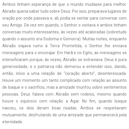
Ambos tinham esperança de que o mundo mudasse para melhor.
Abraão queria saber tudo sobre Deus. Por isso, preparava lugares de
oração por onde passava e, ali, podia se sentar para conversar com
seu Amigo. De vez em quando, o Senhor o visitava e ambos tinham
conversas muito interessantes, às vezes até acaloradas (sobretudo
quando o assunto era Sodoma e Gomorra). Muitas noites, enquanto
Abraão viajava rumo à Terra Prometida, o Senhor lhe enviava
mensagens para o encorajar. Em Harã e no Egito, as mensagens se
intensificaram porque, às vezes, Abraão se extraviava. Deus é pura
generosidade, e o patriarca não demorou a entender isso, dando,
então, início a uma relação de “coração aberto”, desinteressada.
Houve um momento um tanto complicado com relação ao assunto
de Isaque e o sacrifício, mas a amizade triunfou sobre sentimentos
pessoais. Deus falava com Abraão sem rodeios, mesmo quando
houve o equívoco com relação a Agar. No fim, quando Isaque
nasceu, os dois deram boas risadas. Ambos se respeitavam
mutuamente, desfrutando de uma amizade que permanecerá pela
eternidade.