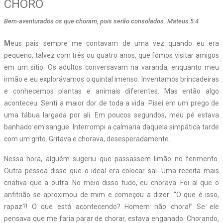
CHORO
Bem-aventurados os que choram, pois serão consolados. Mateus 5:4
M
eus pais sempre me contavam de uma vez quando eu era
pequeno, talvez com três ou quatro anos, que fomos visitar amigos
em um sítio. Os adultos conversavam na varanda, enquanto meu
irmão e eu explorávamos o quintal imenso. Inventamos brincadeiras
e conhecemos plantas e animais diferentes. Mas então algo
aconteceu. Senti a maior dor de toda a vida. Pisei em um prego de
uma tábua largada por ali. Em poucos segundos, meu pé estava
banhado em sangue. Interrompi a calmaria daquela simpática tarde
com um grito. Gritava e chorava, desesperadamente.
Nessa hora, alguém sugeriu que passassem limão no ferimento.
Outra pessoa disse que o ideal era colocar sal. Uma receita mais
criativa que a outra. No meio disso tudo, eu chorava. Foi aí que o
anfitrião se aproximou de mim e começou a dizer: “O que é isso,
rapaz?! O que está acontecendo? Homem não chora!” Se ele
pensava que me faria parar de chorar, estava enganado. Chorando,