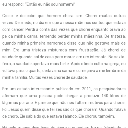
eu respondi: “Então eu não sou homem!”
Cresci e descobri que homem chora sim. Chorei muitas outras
vezes. De medo, no dia em que a nossa mãe nos contou que estava
com câncer. Perdi a conta das vezes que chorei enquanto orava ao
pé da minha cama, temendo perder minha mãezinha. De tristeza,
quando minha primeira namorada disse que não gostava mais de
mim. Era uma tristeza misturada com frustração. Já chorei de
saudade quando saí de casa para morar em um internato. Na sexta-
feira, a saudade apertava mais forte. Após o lindo culto na igreja, eu
voltava para o quarto, deitava na cama e começava a me lembrar da
minha família. Muitas vezes chorei de saudade.
Em um estudo interessante publicado em 2011, os pesquisadores
afirmam que uma pessoa pode chegar a produzir 140 litros de
lágrimas por ano. E parece que não nos faltam motivos para chorar.
Foi Jesus quem disse que felizes são os que choram. Quando falava
de choro, Ele sabia do que estava falando. Ele chorou também.
Há pelo menos dois tipos de choro que podem trazer felicidade: o