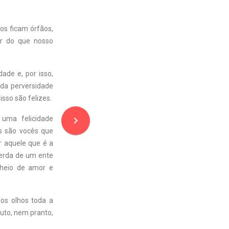
os ficam órfãos,
or do que nosso
ade e, por isso,
da perversidade
isso são felizes.
uma felicidade
navigate_next
s são vocês que
 aquele que é a
perda de um ente
cheio de amor e
dos olhos toda a
luto, nem pranto,