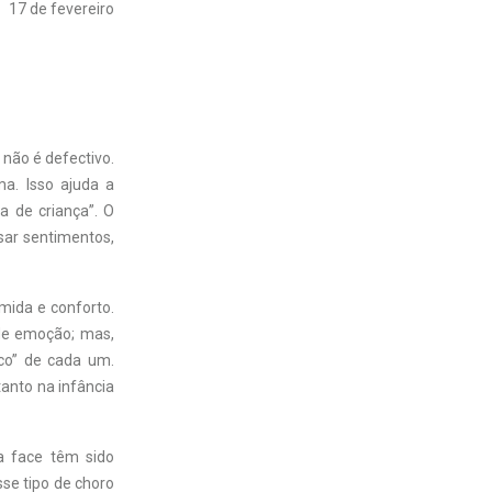
17 de fevereiro
 não é defectivo.
ma. Isso ajuda a
a de criança”. O
sar sentimentos,
mida e conforto.
 de emoção; mas,
co” de cada um.
tanto na infância
a face têm sido
se tipo de choro