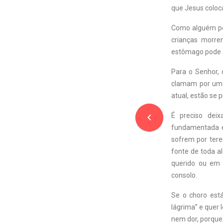
que Jesus coloc
Como alguém pod
crianças morre
estômago pode a
Para o Senhor, 
clamam por um 
atual, estão se 
É preciso dei
navigate_before
fundamentada e
sofrem por ter
fonte de toda a
querido ou em 
consolo.
Se o choro está
lágrima” e quer 
nem dor, porque