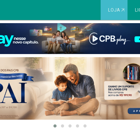
LOJA
⇱
LI