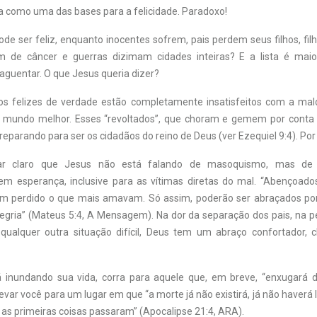
a como uma das bases para a felicidade. Paradoxo!
e ser feliz, enquanto inocentes sofrem, pais perdem seus filhos, filh
m de câncer e guerras dizimam cidades inteiras? E a lista é mai
guentar. O que Jesus queria dizer?
os felizes de verdade estão completamente insatisfeitos com a mald
mundo melhor. Esses “revoltados”, que choram e gemem por conta 
preparando para ser os cidadãos do reino de Deus (ver Ezequiel 9:4). Por 
xar claro que Jesus não está falando de masoquismo, mas de 
m esperança, inclusive para as vítimas diretas do mal. “Abençoado
em perdido o que mais amavam. Só assim, poderão ser abraçados por
legria” (Mateus 5:4, A Mensagem). Na dor da separação dos pais, na 
qualquer outra situação difícil, Deus tem um abraço confortador, 
 inundando sua vida, corra para aquele que, em breve, “enxugará 
levar você para um lugar em que “a morte já não existirá, já não haverá 
 as primeiras coisas passaram” (Apocalipse 21:4, ARA).