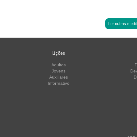
Ler outras medi
Lições
Adultos
D
Jovens
Dev
Auxiliares
D
Informativo