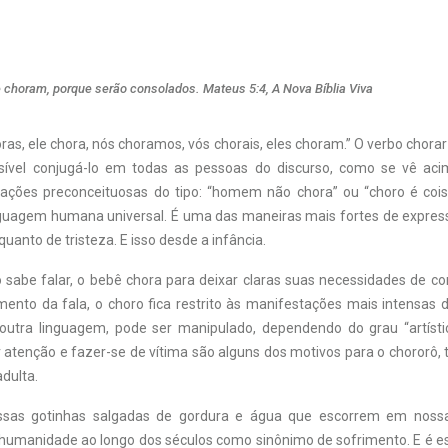
e choram, porque serão consolados. Mateus 5:4, A Nova Bíblia Viva
oras, ele chora, nós choramos, vós chorais, eles choram.” O verbo chorar
sível conjugá-lo em todas as pessoas do discurso, como se vê aci
ações preconceituosas do tipo: “homem não chora” ou “choro é cois
guagem humana universal. É uma das maneiras mais fortes de expres
quanto de tristeza. E isso desde a infância.
sabe falar, o bebê chora para deixar claras suas necessidades de co
mento da fala, o choro fica restrito às manifestações mais intensas
outra linguagem, pode ser manipulado, dependendo do grau “artísti
 atenção e fazer-se de vítima são alguns dos motivos para o chororô, 
dulta.
essas gotinhas salgadas de gordura e água que escorrem em noss
 humanidade ao longo dos séculos como sinônimo de sofrimento. E é es