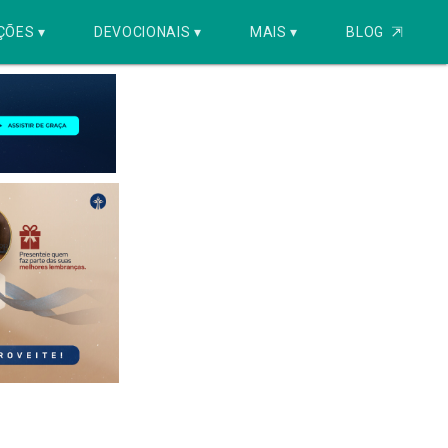
ÇÕES ▾
DEVOCIONAIS ▾
MAIS ▾
BLOG
⇱