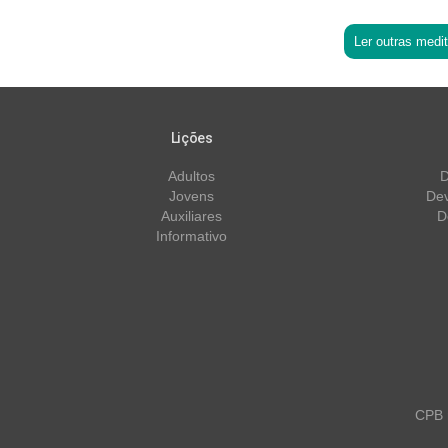
Ler outras medi
Lições
Adultos
D
Jovens
Dev
Auxiliares
D
Informativo
CPB m