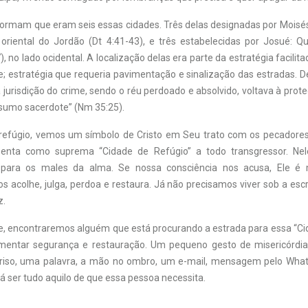
nformam que eram seis essas cidades. Três delas designadas por Moisé
 oriental do Jordão (Dt 4:41-43), e três estabelecidas por Josué: 
, no lado ocidental. A localização delas era parte da estratégia facilit
; estratégia que requeria pavimentação e sinalização das estradas. D
 jurisdição do crime, sendo o réu perdoado e absolvido, voltava à prot
 sumo sacerdote” (Nm 35:25).
refúgio, vemos um símbolo de Cristo em Seu trato com os pecadores
enta como suprema “Cidade de Refúgio” a todo transgressor. Ne
 para os males da alma. Se nossa consciência nos acusa, Ele é
os acolhe, julga, perdoa e restaura. Já não precisamos viver sob a esc
z.
e, encontraremos alguém que está procurando a estrada para essa “Ci
imentar segurança e restauração. Um pequeno gesto de misericórdia
riso, uma palavra, a mão no ombro, um e-mail, mensagem pelo What
á ser tudo aquilo de que essa pessoa necessita.