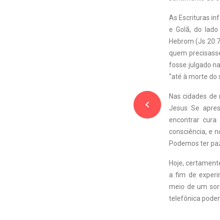
As Escrituras i
e Golã, do lado
Hebrom (Js 20:7)
quem precisasse
fosse julgado na
“até à morte do
Nas cidades de 
navigate_before
Jesus Se apres
encontrar cura
consciência, e n
Podemos ter pa
Hoje, certament
a fim de exper
meio de um sor
telefônica poder