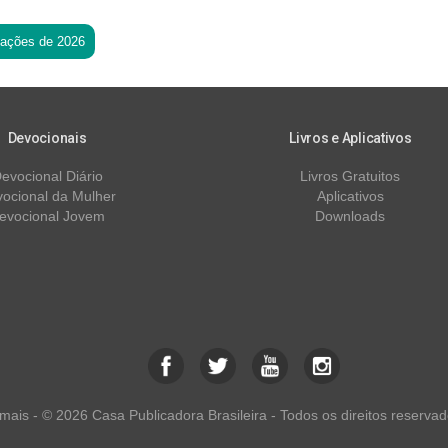
tações de 2026
Devocionais
Livros e Aplicativos
evocional Diário
Livros Gratuitos
ocional da Mulher
Aplicativos
evocional Jovem
Downloads
ais - © 2026 Casa Publicadora Brasileira - Todos os direitos reservad