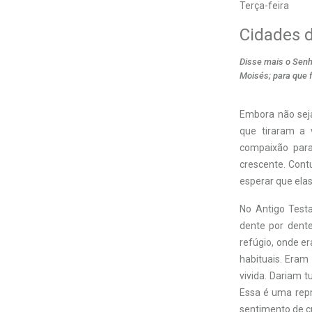
Terça-feira
Cidades d
Disse mais o Senho
Moisés; para que 
Embora não sej
que tiraram a 
compaixão para
crescente. Contu
esperar que elas
No Antigo Testa
dente por dente
refúgio, onde e
habituais. Eram
vivida. Dariam 
Essa é uma repr
sentimento de c