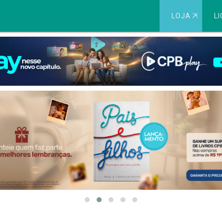
LOJA
⇱
LI