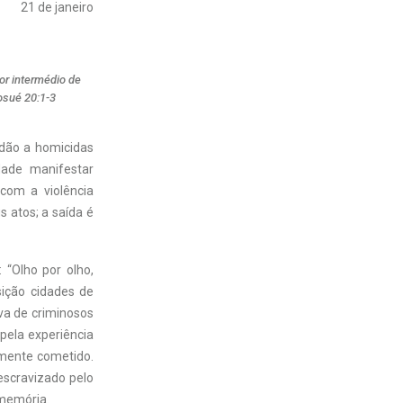
21 de janeiro
por intermédio de
osué 20:1-3
dão a homicidas
dade manifestar
com a violência
s atos; a saída é
 “Olho por olho,
sição cidades de
va de criminosos
pela experiência
amente cometido.
escravizado pelo
 memória.