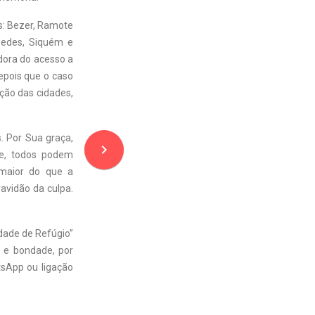
s: Bezer, Ramote
Quedes, Siquém e
adora do acesso a
epois que o caso
eção das cidades,
. Por Sua graça,
navigate_next
le, todos podem
 maior do que a
ravidão da culpa.
dade de Refúgio”
 e bondade, por
sApp ou ligação