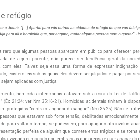
e refúgio
r a Josué: “[...] Apartai para vós outros as cidades de refúgio de que vos falei 
fuja para ali o homicida que, por engano, matar alguma pessoa sem o querer”. J
a raro que algumas pessoas apareçam em público para oferecer per
vida de algum parente, não parece ser tendência geral da socie
 com eles. Talvez seja essa uma forma de expressar indignação 
do, existem leis sob as quais eles devem ser julgados e pagar por seu
 sejam aplicadas com justiça.
mento, homicidas intencionais estavam sob a mira da Lei de Talião:
” (Êx 21:24; ver Nm 35:16-21). Homicidas acidentais tinham à dispo
ram protegidos “contra o vingador do sangue” (Nm 35:25). Não se trata
 pessoas que estavam sob forte tensão, debilitadas emocionalmente 
tudo para voltar o tempo, se pudessem, para apagar o ato involuntari
esentação perfeita de alguém que comete erros trágicos e se torna 
ulpa, vivendo esmagado por lembranças que precisa e quer apagar da