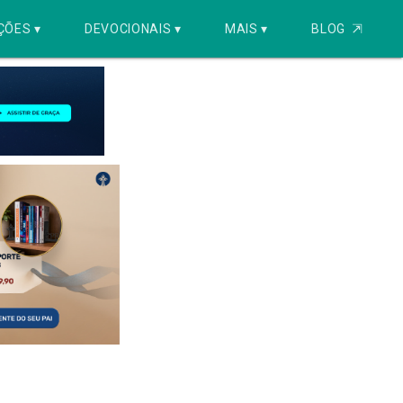
ÇÕES ▾
DEVOCIONAIS ▾
MAIS ▾
BLOG
⇱