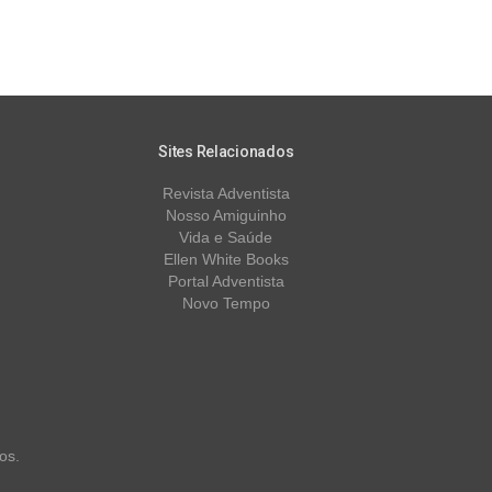
Sites Relacionados
Revista Adventista
Nosso Amiguinho
Vida e Saúde
Ellen White Books
Portal Adventista
Novo Tempo
os.