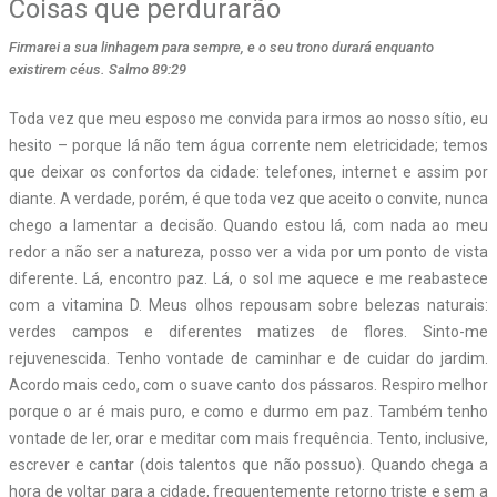
Coisas que perdurarão
Firmarei a sua linhagem para sempre, e o seu trono durará enquanto
existirem céus. Salmo 89:29
Toda vez que meu esposo me convida para irmos ao nosso sítio, eu
hesito – porque lá não tem água corrente nem eletricidade; temos
que deixar os confortos da cidade: telefones, internet e assim por
diante. A verdade, porém, é que toda vez que aceito o convite, nunca
chego a lamentar a decisão. Quando estou lá, com nada ao meu
redor a não ser a natureza, posso ver a vida por um ponto de vista
diferente. Lá, encontro paz. Lá, o sol me aquece e me reabastece
com a vitamina D. Meus olhos repousam sobre belezas naturais:
verdes campos e diferentes matizes de flores. Sinto-me
rejuvenescida. Tenho vontade de caminhar e de cuidar do jardim.
Acordo mais cedo, com o suave canto dos pássaros. Respiro melhor
porque o ar é mais puro, e como e durmo em paz. Também tenho
vontade de ler, orar e meditar com mais frequência. Tento, inclusive,
escrever e cantar (dois talentos que não possuo). Quando chega a
hora de voltar para a cidade, frequentemente retorno triste e sem a