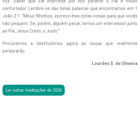
voz. Saber que Ele intercede por nós perante o Pai é muito
confortador. Lembre-se das belas palavras que encontramos em 1
João 2:1: “Meus filhinhos, escrevo-lhes estas coisas para que vocês
não pequem. Se, porém, alguém pecar, temos um intercessor junto
ao Pai, Jesus Cristo, o Justo.”
Procuremos e desfrutemos agora as coisas que realmente
perdurarão.
Lourdes S. de Oliveira
Ler outras meditações de 2026