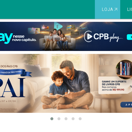
LOJA
⇱
LI