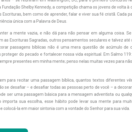
 anos – se reuniram em Washington, DC, para o primeiro Concurso Nac
a Fundação Shelby Kennedy, a competição chama os jovens de volta à di
Escrituras, bem como de aprender, falar e viver sua fé cristã. Cada p
iência única com a Palavra de Deus.
anter a mente vazia, e não dá para não pensar em alguma coisa. S
 as Escrituras Sagradas, outros pensamentos seculares e talvez at
corar passagens bíblicas não é uma mera questão de acúmulo de 
 proteger do pecado e fortalecer nossa vida espiritual. Em Salmo 119
sempre presentes em minha mente; penso nelas muitas vezes para não 
em para recitar uma passagem bíblica, quantos textos diferentes v
o se desafiar – e desafiar todas as pessoas perto de você – a decorar
Pode ser uma passagem básica para a mensagem adventista ou qualqu
o importa sua escolha, esse hábito pode levar sua mente para mui
e colocá-la em maior sintonia com a vontade do Senhor para sua vida.