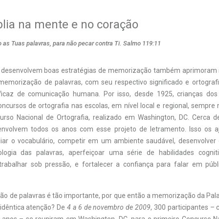
lia na mente e no coração
 as Tuas palavras, para não pecar contra Ti. Salmo 119:11
e desenvolvem boas estratégias de memorização também aprimoram
memorização de palavras, com seu respectivo significado e ortografia
eficaz de comunicação humana. Por isso, desde 1925, crianças dos
oncursos de ortografia nas escolas, em nível local e regional, sempre
urso Nacional de Ortografia, realizado em Washington, DC. Cerca d
envolvem todos os anos com esse projeto de letramento. Isso os a
iar o vocabulário, competir em um ambiente saudável, desenvolver 
logia das palavras, aperfeiçoar uma série de habilidades cognitiv
rabalhar sob pressão, e fortalecer a confiança para falar em públ
o de palavras é tão importante, por que então a memorização da Pal
 idêntica atenção? De
4 a 6 de novembro de 2009
, 300 participantes – 