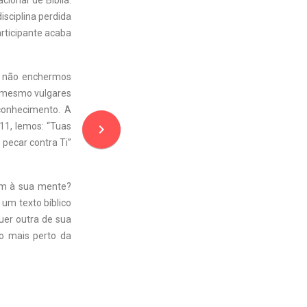
ional de Bíblia.
sciplina perdida
articipante acaba
e não enchermos
é mesmo vulgares
conhecimento. A
:11, lemos: “Tuas
navigate_next
pecar contra Ti”
êm à sua mente?
 um texto bíblico
er outra de sua
to mais perto da