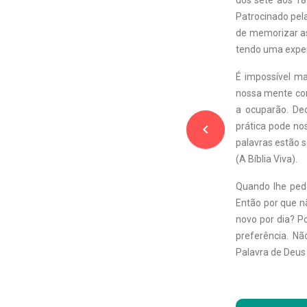
dos sete aos 18
Patrocinado pel
de memorizar as 
tendo uma exper
É impossível m
nossa mente com
a ocuparão. De
prática pode nos
navigate_before
palavras estão 
(A Bíblia Viva).
Quando lhe ped
Então por que nã
novo por dia? 
preferência. Nã
Palavra de Deus 