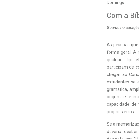
Domingo
Com a Bíb
Guardo no coração
A
s pessoas qu
forma geral. A 
qualquer tipo 
participam de c
chegar ao Conc
estudantes se 
gramática, ampl
origem e etimo
capacidade de t
próprios erros.
Se a memorizaçã
deveria receber