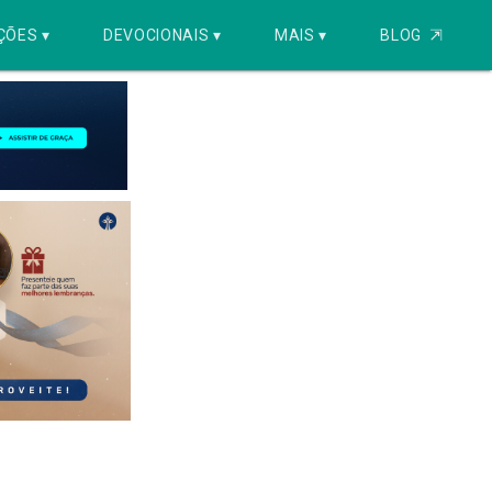
ÇÕES ▾
DEVOCIONAIS ▾
MAIS ▾
BLOG
⇱