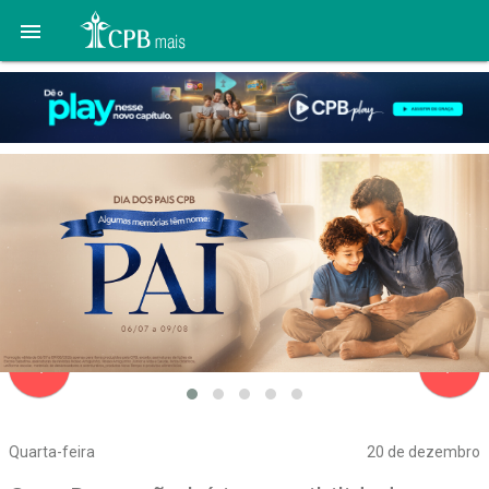

navigate_before
navigate_next
Quarta-feira
20 de dezembro