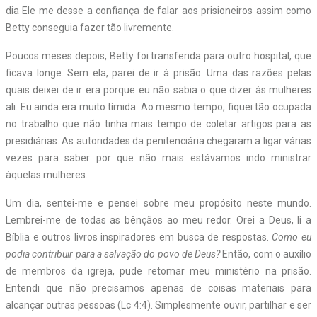
dia Ele me desse a confiança de falar aos prisioneiros assim como
Betty conseguia fazer tão livremente.
Poucos meses depois, Betty foi transferida para outro hospital, que
ficava longe. Sem ela, parei de ir à prisão. Uma das razões pelas
quais deixei de ir era porque eu não sabia o que dizer às mulheres
ali. Eu ainda era muito tímida. Ao mesmo tempo, fiquei tão ocupada
no trabalho que não tinha mais tempo de coletar artigos para as
presidiárias. As autoridades da penitenciária chegaram a ligar várias
vezes para saber por que não mais estávamos indo ministrar
àquelas mulheres.
Um dia, sentei-me e pensei sobre meu propósito neste mundo.
Lembrei-me de todas as bênçãos ao meu redor. Orei a Deus, li a
Bíblia e outros livros inspiradores em busca de respostas.
Como eu
podia contribuir para a salvação do povo de Deus?
Então, com o auxílio
de membros da igreja, pude retomar meu ministério na prisão.
Entendi que não precisamos apenas de coisas materiais para
alcançar outras pessoas (Lc 4:4). Simplesmente ouvir, partilhar e ser