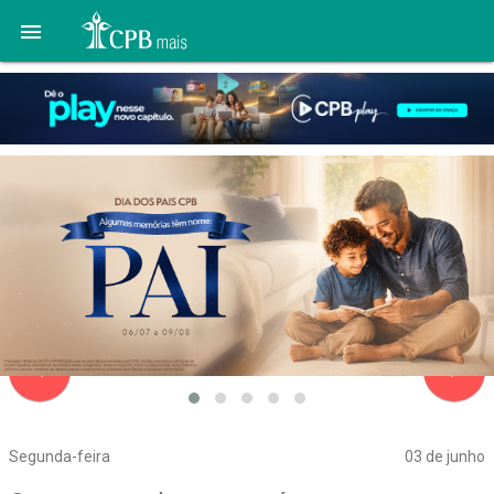

navigate_before
navigate_next
Segunda-feira
03 de junho