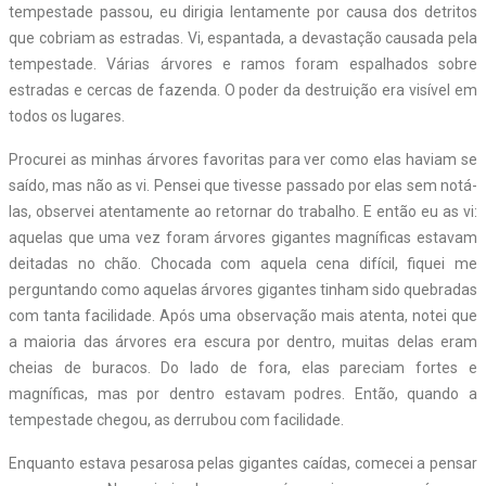
tempestade passou, eu dirigia lentamente por causa dos detritos
que cobriam as estradas. Vi, espantada, a devastação causada pela
tempestade. Várias árvores e ramos foram espalhados sobre
estradas e cercas de fazenda. O poder da destruição era visível em
todos os lugares.
Procurei as minhas árvores favoritas para ver como elas haviam se
saído, mas não as vi. Pensei que tivesse passado por elas sem notá-
las, observei atentamente ao retornar do trabalho. E então eu as vi:
aquelas que uma vez foram árvores gigantes magníficas estavam
deitadas no chão. Chocada com aquela cena difícil, fiquei me
perguntando como aquelas árvores gigantes tinham sido quebradas
com tanta facilidade. Após uma observação mais atenta, notei que
a maioria das árvores era escura por dentro, muitas delas eram
cheias de buracos. Do lado de fora, elas pareciam fortes e
magníficas, mas por dentro estavam podres. Então, quando a
tempestade chegou, as derrubou com facilidade.
Enquanto estava pesarosa pelas gigantes caídas, comecei a pensar