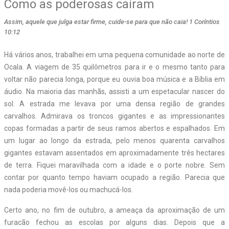
Como as poderosas caíram
Assim, aquele que julga estar firme, cuide-se para que não caia! 1 Coríntios
10:12
Há vários anos, trabalhei em uma pequena comunidade ao norte de
Ocala. A viagem de 35 quilômetros para ir e o mesmo tanto para
voltar não parecia longa, porque eu ouvia boa música e a Bíblia em
áudio. Na maioria das manhãs, assisti a um espetacular nascer do
sol. A estrada me levava por uma densa região de grandes
carvalhos. Admirava os troncos gigantes e as impressionantes
copas formadas a partir de seus ramos abertos e espalhados. Em
um lugar ao longo da estrada, pelo menos quarenta carvalhos
gigantes estavam assentados em aproximadamente três hectares
de terra. Fiquei maravilhada com a idade e o porte nobre. Sem
contar por quanto tempo haviam ocupado a região. Parecia que
nada poderia movê-los ou machucá-los.
Certo ano, no fim de outubro, a ameaça da aproximação de um
furacão fechou as escolas por alguns dias. Depois que a