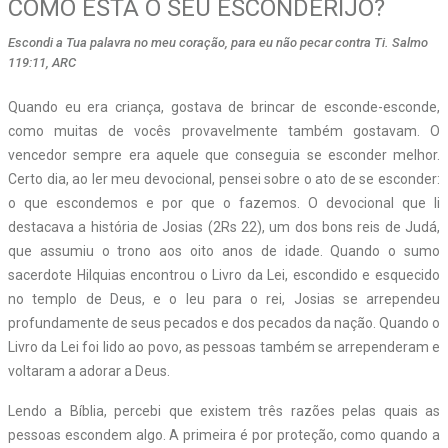
COMO ESTÁ O SEU ESCONDERIJO?
Escondi a Tua palavra no meu coração, para eu não pecar contra Ti. Salmo
119:11, ARC
Q
uando eu era criança, gostava de brincar de esconde-esconde,
como muitas de vocês provavelmente também gostavam. O
vencedor sempre era aquele que conseguia se esconder melhor.
Certo dia, ao ler meu devocional, pensei sobre o ato de se esconder:
o que escondemos e por que o fazemos. O devocional que li
destacava a história de Josias (2Rs 22), um dos bons reis de Judá,
que assumiu o trono aos oito anos de idade. Quando o sumo
sacerdote Hilquias encontrou o Livro da Lei, escondido e esquecido
no templo de Deus, e o leu para o rei, Josias se arrependeu
profundamente de seus pecados e dos pecados da nação. Quando o
Livro da Lei foi lido ao povo, as pessoas também se arrependeram e
voltaram a adorar a Deus.
Lendo a Bíblia, percebi que existem três razões pelas quais as
pessoas escondem algo. A primeira é por proteção, como quando a