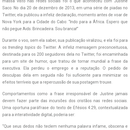
massa visto nas redes sociais foi o que aconteceu com Justine
Saco. No dia 20 de dezembro de 2013, em uma série de piadas no
Twitter, ela publicou a infeliz declaração, momento antes de voar de
Nova York para a Cidade do Cabo: “Indo para a África. Espero que
não pegue Aids. Brincadeira. Sou branca!”
Durante o voo, sem ela saber, sua publicação viralizou, e ela foi para
os
trending topics
do Twitter. A infeliz mensagem preconceituosa,
destinada para os 200 seguidores dela no Twitter, foi encaminhada
para um site de humor, que tratou de tornar mundial a frase da
executiva. Ela perdeu o emprego e a reputação. O pedido de
desculpas dela em seguida não foi suficiente para minimizar os
efeitos terríveis que a repercussão de sua postagem trouxe.
Comportamentos como a frase irresponsável de Justine jamais
devem fazer parte das incursões dos cristãos nas redes sociais.
Uma oportuna paráfrase do texto de Efésios 4:29, contextualizada
para a interatividade digital, poderia ser:
“Que seus dedos não teclem nenhuma palavra infame, obscena e