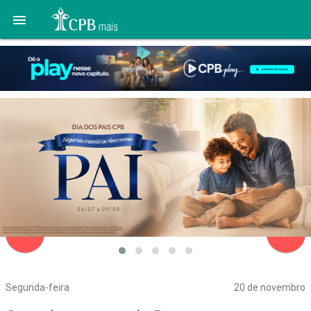

navigate_before
navigate_next
Segunda-feira
20 de novembro