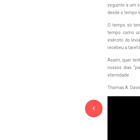
seguinte a um s
desde o tempo e
O tempo só tem
tempo como um
exército do lev
recebeu a tarefa
Assim, quer ten
nossos dias “p
eternidade.
Thomas A. Davis
navigate_before