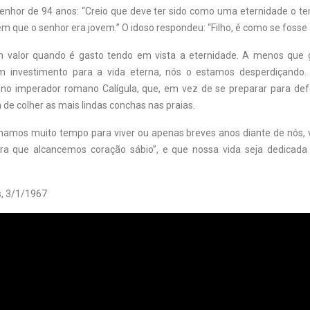
enhor de 94 anos: “Creio que deve ter sido como uma eternidade o 
m que o senhor era jovem.” O idoso respondeu: “Filho, é como se fosse
 valor quando é gasto tendo em vista a eternidade. A menos que
 investimento para a vida eterna, nós o estamos desperdiçando
iano imperador romano Calígula, que, em vez de se preparar para def
 de colher as mais lindas conchas nas praias.
hamos muito tempo para viver ou apenas breves anos diante de nós,
ara que alcancemos coração sábio”, e que nossa vida seja dedicada
, 3/1/1967