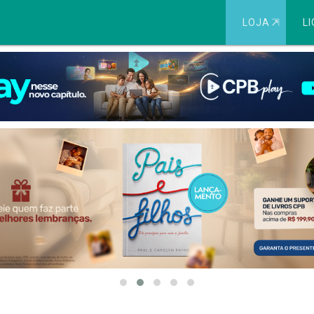
LOJA
⇱
LI