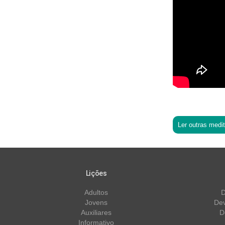
Ler outras medi
Lições
Adultos
D
Jovens
Dev
Auxiliares
D
Informativo