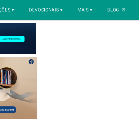
ÇÕES ▾
DEVOCIONAIS ▾
MAIS ▾
BLOG
⇱