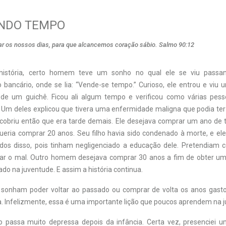
NDO TEMPO
ar os nossos dias, para que alcancemos coração sábio. Salmo 90:12
istória, certo homem teve um sonho no qual ele se viu passa
 bancário, onde se lia: “Vende-se tempo.” Curioso, ele entrou e viu u
 de um guichê. Ficou ali algum tempo e verificou como várias pes
Um deles explicou que tivera uma enfermidade maligna que podia ter
cobriu então que era tarde demais. Ele desejava comprar um ano de
 queria comprar 20 anos. Seu filho havia sido condenado à morte, e e
dos disso, pois tinham negligenciado a educação dele. Pretendiam 
rar o mal. Outro homem desejava comprar 30 anos a fim de obter u
ado na juventude. E assim a história continua.
 sonham poder voltar ao passado ou comprar de volta os anos gast
a. Infelizmente, essa é uma importante lição que poucos aprendem na 
 passa muito depressa depois da infância. Certa vez, presenciei 