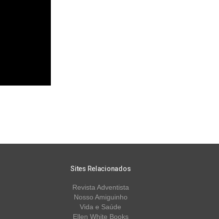
Sites Relacionados
Revista Adventista
Nosso Amiguinho
Vida e Saúde
Ellen White Books