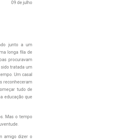
09 de julho
ndo junto a um
ma longa fila de
soas procuravam
 sido tratada um
 tempo. Um casal
les reconheceram
começar tudo de
ma educação que
os. Mas o tempo
juventude.
um amigo dizer o