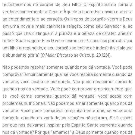
reconhecemos no caráter de Seu Filho. O Espírito Santo toma a
verdade concernente a Deus e Àquele a quem Ele enviou e abre-a
ao entendimento e ao coração. Os limpos de coração veem a Deus
em uma nova e mais carinhosa relação, como seu Salvador e, ao
passo que Lhe distinguem a pureza e a beleza de caráter, anelam
refletir Sua imagem. Eles O veem como um Pai ansioso para abraçar
um filho arrependido, e seu coração se enche de indescritível alegria
e abundante glória” (
O Maior Discurso de Cristo
, p. 23 [26]).
Não podemos respirar somente quando nos dá vontade. Você pode
comprovar empiricamente que, se você respira somente quando dá
vontade, você acaba se asfixiando. Não podemos comer somente
quando nos dá vontade. Você pode comprovar empiricamente que,
se você come somente quando dá vontade, você acaba com
problemas nutricionais. Não podemos amar somente quando nos dá
vontade. Você pode comprovar empiricamente que, se você ama
somente quando dá vontade, as relações não duram. Se é assim,
por que nos deixamos inspirar pelo Espírito Santo somente quando
nos dá vontade? Por que “amamos” a Deus somente quando nos dá