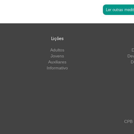
Ler outras medi
Lições
Adultos
D
Jovens
Dev
Auxiliares
D
Informativo
CPB m