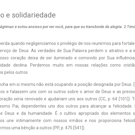
 e solidariedade
grimas e estou ansioso por ver você, para que eu transborde de alegria. 2 Timó
rda quando negligenciamos o privilégio de nos reunirmos para fortale
erviço de Deus. As verdades de Sua Palavra perdem o atrativo e a 
sso coração deixa de ser iluminado e comovido por Sua influência 
alidade declina. Perdemos muito em nossas relações como cristã
s pelos outros.
echa em si mesmo não está ocupando a posição designada por Deus. […
dos e falassem uns com os outros sobre o amor de Deus e as precio
oração seria renovado e ajudariam uns aos outros (CC, p. 64 [101]).
esmo Pai, dependentes uns dos outros para alcançar a felicidade.
 de Deus e da humanidade. É o cultivo apropriado dos elementos s
os une intimamente com nossos irmãos e nos proporciona felic
rmos uma bênção a outros (PP, p. 475 [541]).