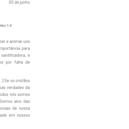
05 de junho
teo 1:4
cer e animar uns
importância para
santificadora, e
os por falta de
] Se os cristãos
sas verdades da
 Todos nós somos
 Somos alvo das
ociais de nossa
idade em nossos