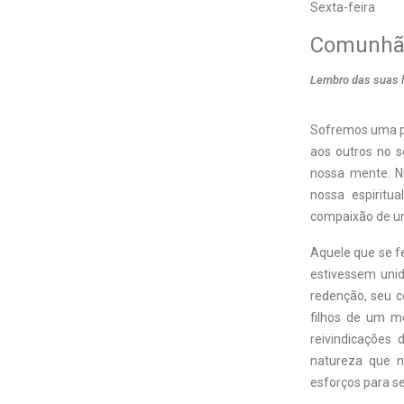
Sexta-feira
Comunhão
Lembro das suas lá
Sofremos uma pe
aos outros no s
nossa mente. No
nossa espiritu
compaixão de un
Aquele que se f
estivessem uni
redenção, seu c
filhos de um m
reivindicações
natureza que n
esforços para se