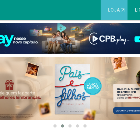
LOJA
⇱
LI