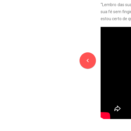
“Lembro das sua
sua fé sem fing
estou certo de 
navigate_before