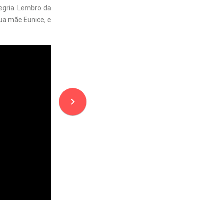
egria. Lembro da
ua mãe Eunice, e
navigate_next