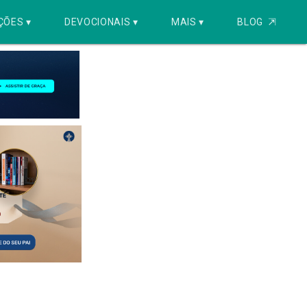
ÇÕES ▾
DEVOCIONAIS ▾
MAIS ▾
BLOG
⇱