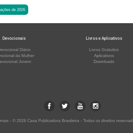
tações de 2026
Devocionais
Livros e Aplicativos
evocional Diário
Livros Gratuitos
ocional da Mulher
Aplicativos
evocional Jovem
Downloads
ais - © 2026 Casa Publicadora Brasileira - Todos os direitos reservad