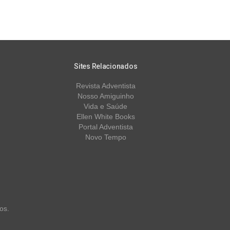
Sites Relacionados
Revista Adventista
Nosso Amiguinho
Vida e Saúde
Ellen White Books
Portal Adventista
Novo Tempo
os.