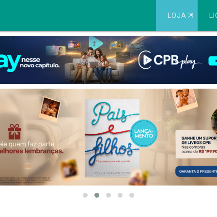
LOJA
⇱
LI