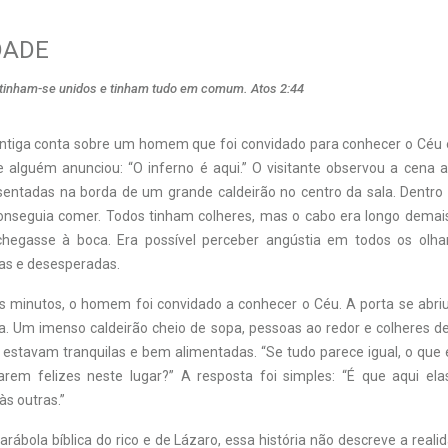
DADE
tinham-se unidos e tinham tudo em comum. Atos 2:44
ntiga conta sobre um homem que foi convidado para conhecer o Céu 
 e alguém anunciou: “O inferno é aqui.” O visitante observou a cena 
sentadas na borda de um grande caldeirão no centro da sala. Dentro 
seguia comer. Todos tinham colheres, mas o cabo era longo demais
hegasse à boca. Era possível perceber angústia em todos os olha
as e desesperadas.
 minutos, o homem foi convidado a conhecer o Céu. A porta se abriu, 
ca. Um imenso caldeirão cheio de sopa, pessoas ao redor e colheres d
estavam tranquilas e bem alimentadas. “Se tudo parece igual, o que e
arem felizes neste lugar?” A resposta foi simples: “É que aqui el
s outras.”
ábola bíblica do rico e de Lázaro, essa história não descreve a real