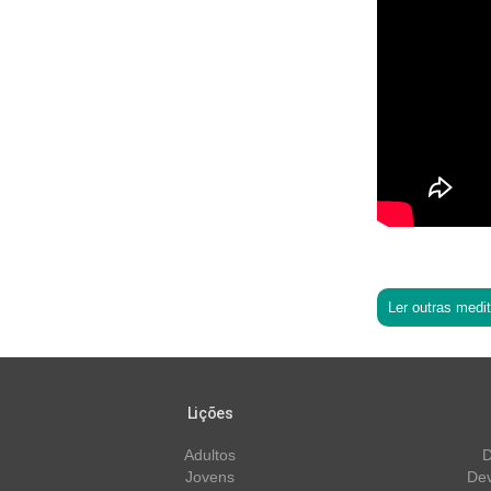
Ler outras medi
Lições
Adultos
D
Jovens
Dev