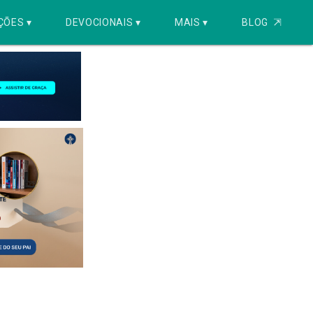
ÇÕES ▾
DEVOCIONAIS ▾
MAIS ▾
BLOG
⇱