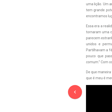
uma lição. Um a
tem grande poten
encontramos lug
Essa era a reali
tornaram uma co
parecem estranh
unidos e perm
Partilhavam a f
pouco que pass
comum.” Com os 
De que maneira v
que é meu é meu.
navigate_before