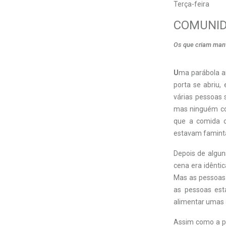
Terça-feira
COMUNI
Os que criam man
U
ma parábola a
porta se abriu,
várias pessoas 
mas ninguém con
que a comida c
estavam famint
Depois de alguns
cena era idênti
Mas as pessoas 
as pessoas est
alimentar umas à
Assim como a par