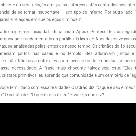
mbiente ou uma relação em que os esforços estão centrados nos intere
cial de se tornar insuportável – um tipo de inferno. Por outro lado,
ares e relações em que os egos diminuem.
dade da igreja no início da história cristã. Após o Pentecostes, os segui
munidade fundamentada na partilha. O livro de Atos descreve isso 
as, se analisadas pelas lentes de nosso tempo. Os cristãos do 1
o
sécu
aneciam juntos nas casas e no templo. Eles adoravam juntos e 
é e o pão. Não havia entre eles quem tivesse muito e não doasse nem 
asse necessidade. A frase mais chocante talvez seja esta: “Eles
cristãos primitivos, eu aprendo que comunidade é um cemitério de “eg
ocê tem lidado com essa realidade? O ladrão diz: “O que é seu é meu.” 
” O cristão diz: “O que é meu é seu.” E você, o que diz?