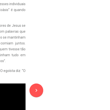
sses individuais
 “oásis” é quando
dores de Jesus se
com palavras que
lo se mantinham
comiam juntos.
quem tivesse tão
 tinham tudo em
os”.
O egoísta diz: “O
navigate_next