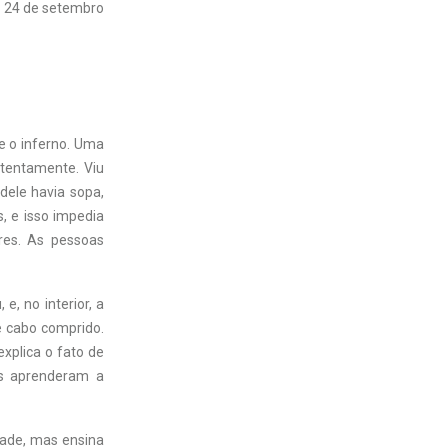
24 de setembro
e o inferno. Uma
atentamente. Viu
dele havia sopa,
, e isso impedia
res. As pessoas
e, no interior, a
e cabo comprido.
xplica o fato de
as aprenderam a
idade, mas ensina