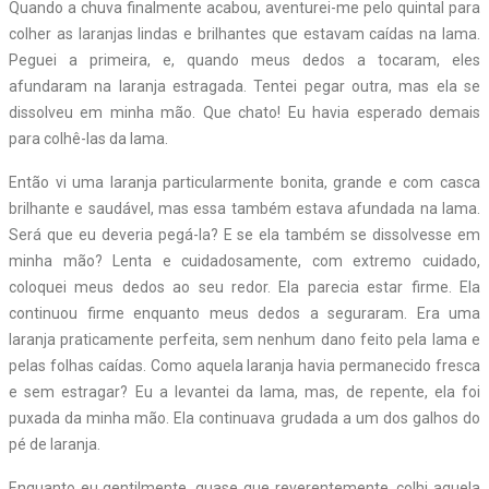
Quando a chuva finalmente acabou, aventurei-me pelo quintal para
colher as laranjas lindas e brilhantes que estavam caídas na lama.
Peguei a primeira, e, quando meus dedos a tocaram, eles
afundaram na laranja estragada. Tentei pegar outra, mas ela se
dissolveu em minha mão. Que chato! Eu havia esperado demais
para colhê-las da lama.
Então vi uma laranja particularmente bonita, grande e com casca
brilhante e saudável, mas essa também estava afundada na lama.
Será que eu deveria pegá-la? E se ela também se dissolvesse em
minha mão? Lenta e cuidadosamente, com extremo cuidado,
coloquei meus dedos ao seu redor. Ela parecia estar firme. Ela
continuou firme enquanto meus dedos a seguraram. Era uma
laranja praticamente perfeita, sem nenhum dano feito pela lama e
pelas folhas caídas. Como aquela laranja havia permanecido fresca
e sem estragar? Eu a levantei da lama, mas, de repente, ela foi
puxada da minha mão. Ela continuava grudada a um dos galhos do
pé de laranja.
Enquanto eu gentilmente, quase que reverentemente, colhi aquela