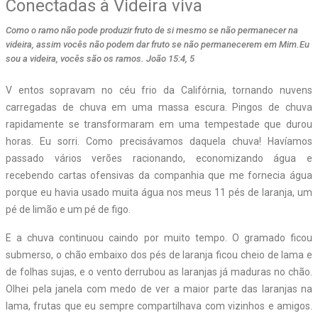
Conectadas à Videira viva
Como o ramo não pode produzir fruto de si mesmo se não permanecer na
videira, assim vocês não podem dar fruto se não permanecerem em Mim.Eu
sou a videira, vocês são os ramos. João 15:4, 5
V entos sopravam no céu frio da Califórnia, tornando nuvens
carregadas de chuva em uma massa escura. Pingos de chuva
rapidamente se transformaram em uma tempestade que durou
horas. Eu sorri. Como precisávamos daquela chuva! Havíamos
passado vários verões racionando, economizando água e
recebendo cartas ofensivas da companhia que me fornecia água
porque eu havia usado muita água nos meus 11 pés de laranja, um
pé de limão e um pé de figo.
E a chuva continuou caindo por muito tempo. O gramado ficou
submerso, o chão embaixo dos pés de laranja ficou cheio de lama e
de folhas sujas, e o vento derrubou as laranjas já maduras no chão.
Olhei pela janela com medo de ver a maior parte das laranjas na
lama, frutas que eu sempre compartilhava com vizinhos e amigos.