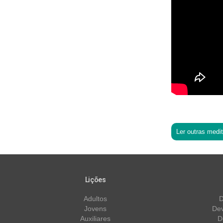
Ler outras medi
Lições
Adultos
D
Jovens
Dev
Auxiliares
D