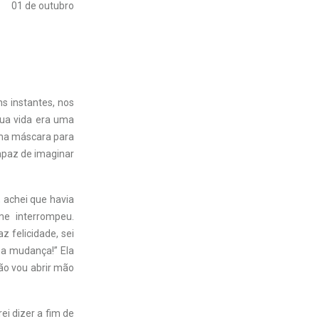
01 de outubro
s instantes, nos
sua vida era uma
uma máscara para
apaz de imaginar
 achei que havia
me interrompeu.
z felicidade, sei
 a mudança!” Ela
ão vou abrir mão
ei dizer a fim de