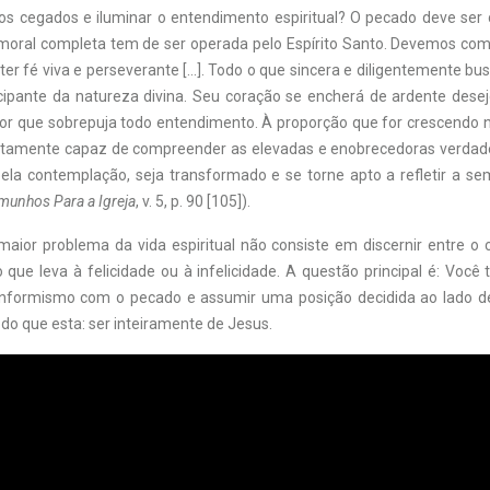
lhos cegados e iluminar o entendimento espiritual? O pecado deve ser 
oral completa tem de ser operada pelo Espírito Santo. Devemos co
er fé viva e perseverante […]. Todo o que sincera e diligentemente bu
icipante da natureza divina. Seu coração se encherá de ardente dese
or que sobrepuja todo entendimento. À proporção que for crescendo na 
itamente capaz de compreender as elevadas e enobrecedoras verdad
pela contemplação, seja transformado e se torne apto a refletir a s
munhos Para a Igreja
, v. 5, p. 90 [105]).
maior problema da vida espiritual não consiste em discernir entre o c
 que leva à felicidade ou à infelicidade. A questão principal é: Você
nformismo com o pecado e assumir uma posição decidida ao lado de
 do que esta: ser inteiramente de Jesus.