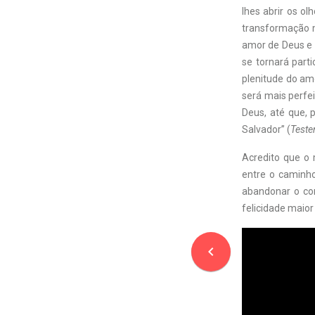
lhes abrir os o
transformação m
amor de Deus e t
se tornará part
plenitude do am
será mais perfe
Deus, até que, 
Salvador” (
Teste
Acredito que o 
entre o caminho
abandonar o co
felicidade maior
navigate_before