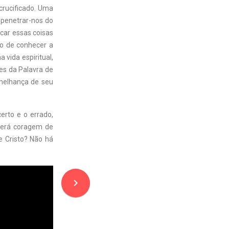
crucificado. Uma
mpenetrar-nos do
scar essas coisas
jo de conhecer a
vida espiritual,
es da Palavra de
emelhança de seu
erto e o errado,
 terá coragem de
 Cristo? Não há
navigate_next