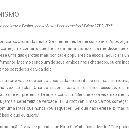
MISMO
le que teme o Senhor, que anda em Seus caminhos! Salmo 128:1, NVT
ocurou, chorando muito. Sem entender, tentei consolá-la. Após algun
 começou a contar o que lhe trazia tanta tristeza. Ela me disse que 
osse uma das garotas mais bonitas e populares da escola, aquilo era 
ofrimento. Mesmo sendo um de seus amigos mais chegados, eu era inc
 nos bastidores da vida dela.
la narrar o vazio que sentia após cada momento de diversão mundana,
a vez de falar. Quando suspirei para iniciar meu discurso, ela 
 o que eu pretendia falar, ela concluiu: “Sei que essa vida não me tra
 jamais serei feliz de verdade.” Eu a motivei: “Então vamos começar
m uma frase que nunca vou esquecer: “Sei que não serei feliz, mas n
é isso o que eu quero.”
omodação à vida de pecado que Ellen G. White nos adverte: “Que poder