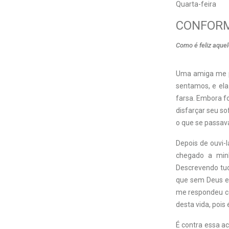
Quarta-feira
CONFOR
Como é feliz aque
Uma amiga me pr
sentamos, e ela
farsa. Embora f
disfarçar seu s
o que se passava
Depois de ouvi-
chegado a minh
Descrevendo tudo
que sem Deus eu
me respondeu co
desta vida, pois 
É contra essa ac