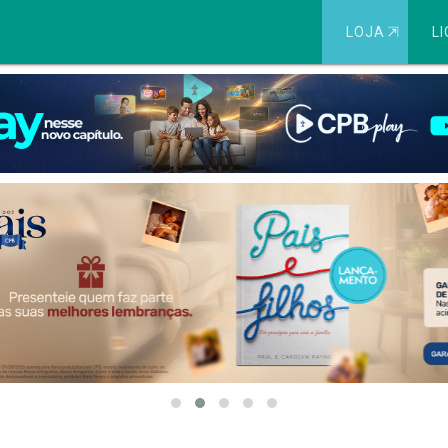
LOJA
⇱
LI