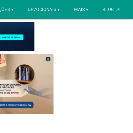
ÇÕES ▾
DEVOCIONAIS ▾
MAIS ▾
BLOG
⇱