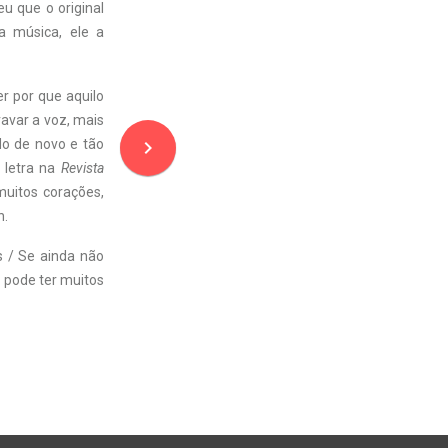
eu que o original
a música, ele a
r por que aquilo
ravar a voz, mais
navigate_next
do de novo e tão
a letra na
Revista
muitos corações,
n.
s / Se ainda não
a pode ter muitos