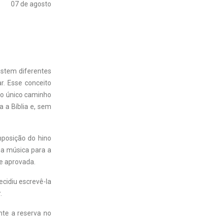
07 de agosto
istem diferentes
. Esse conceito
é o único caminho
a a Bíblia e, sem
mposição do hino
ma música para a
e aprovada.
cidiu escrevê-la
.
nte a reserva no