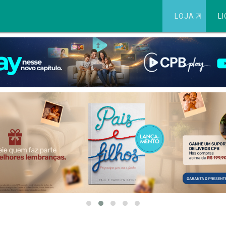
LOJA
⇱
LI