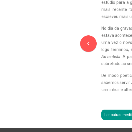
estúdio para a g
mais recente t
escreveu mais u
No dia da grava
estava acontecen
navigate_before
uma vez o novo 
logo terminou, 
Adventista
. A p
sobretudo ao se
De modo poético
sabemos servir J
caminhos e alter
Ler outras medi