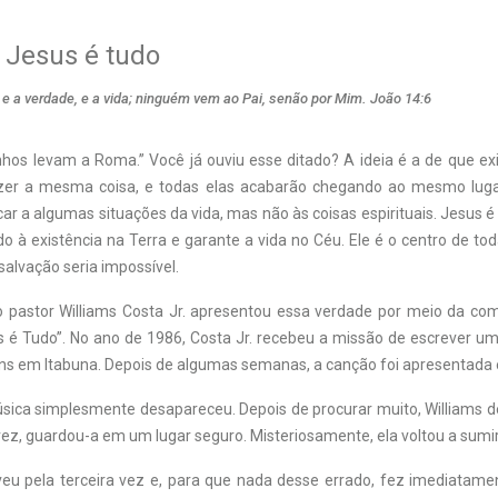
 Jesus é tudo
 e a verdade, e a vida; ninguém vem ao Pai, senão por Mim. João 14:6
hos levam a Roma.” Você já ouviu esse ditado? A ideia é a de que ex
zer a mesma coisa, e todas elas acabarão chegando ao mesmo lugar
car a algumas situações da vida, mas não às coisas espirituais. Jesus 
do à existência na Terra e garante a vida no Céu. Ele é o centro de tod
 salvação seria impossível.
 pastor Williams Costa Jr. apresentou essa verdade por meio da co
 é Tudo”. No ano de 1986, Costa Jr. recebeu a missão de escrever u
s em Itabuna. Depois de algumas semanas, a canção foi apresentada 
úsica simplesmente desapareceu. Depois de procurar muito, Williams de
ez, guardou-a em um lugar seguro. Misteriosamente, ela voltou a sumir
veu pela terceira vez e, para que nada desse errado, fez imediatame