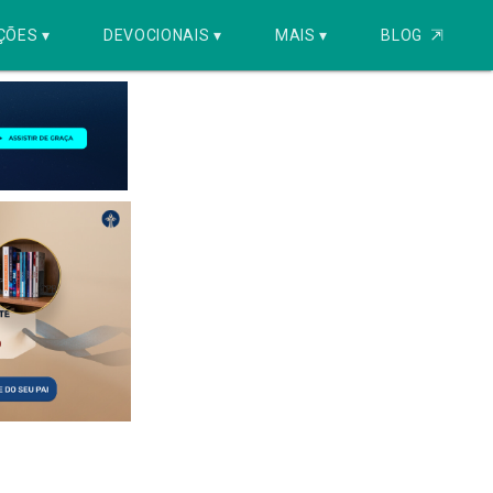
ÇÕES ▾
DEVOCIONAIS ▾
MAIS ▾
BLOG
⇱