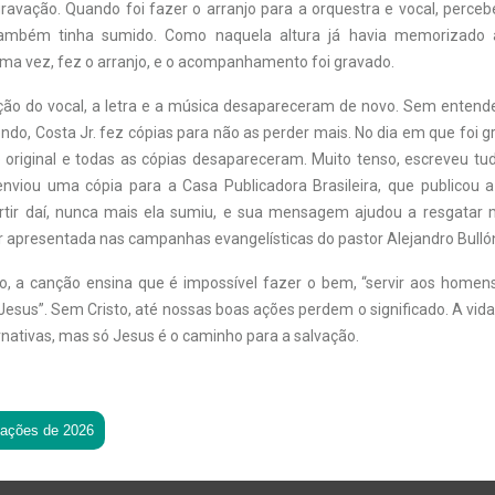
ravação. Quando foi fazer o arranjo para a orquestra e vocal, perceb
ambém tinha sumido. Como naquela altura já havia memorizado 
ma vez, fez o arranjo, e o acompanhamento foi gravado.
ção do vocal, a letra e a música desapareceram de novo. Sem entende
do, Costa Jr. fez cópias para não as perder mais. No dia em que foi g
original e todas as cópias desapareceram. Muito tenso, escreveu tu
enviou uma cópia para a Casa Publicadora Brasileira, que publicou 
artir daí, nunca mais ela sumiu, e sua mensagem ajudou a resgatar 
r apresentada nas campanhas evangelísticas do pastor Alejandro Bulló
, a canção ensina que é impossível fazer o bem, “servir aos homen
esus”. Sem Cristo, até nossas boas ações perdem o significado. A vid
nativas, mas só Jesus é o caminho para a salvação.
tações de 2026