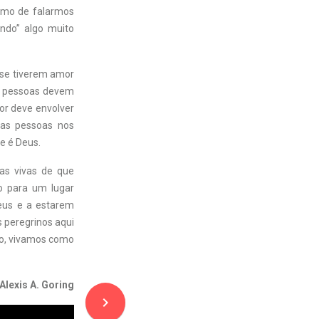
smo de falarmos
ndo” algo muito
: se tiverem amor
As pessoas devem
or deve envolver
 as pessoas nos
e é Deus.
s vivas de que
o para um lugar
eus e a estarem
s peregrinos aqui
to, vivamos como
Alexis A. Goring
navigate_next