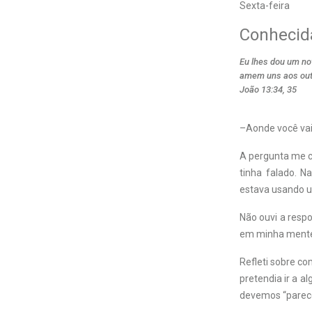
Sexta-feira
Conhecid
Eu lhes dou um n
amem uns aos outr
João 13:34, 35
–Aonde você vai?
A pergunta me ch
tinha falado. N
estava usando u
Não ouvi a respo
em minha ment
Refleti sobre co
pretendia ir a a
devemos “parece