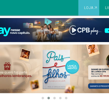
LOJA
⇱
LI