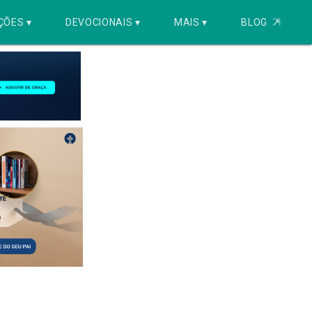
ÇÕES ▾
DEVOCIONAIS ▾
MAIS ▾
BLOG
⇱