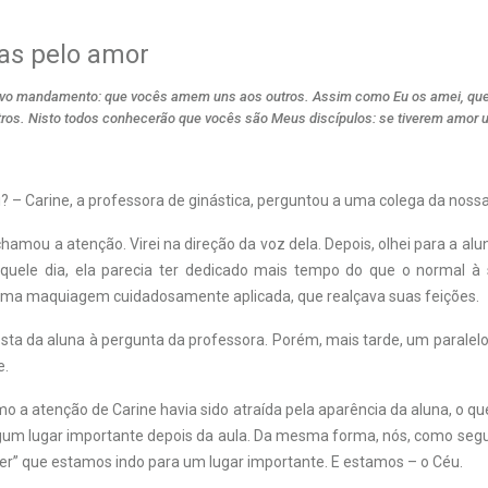
as pelo amor
ovo mandamento: que vocês amem uns aos outros. Assim como Eu os amei, q
os. Nisto todos conhecerão que vocês são Meus discípulos: se tiverem amor u
 – Carine, a professora de ginástica, perguntou a uma colega da nossa
amou a atenção. Virei na direção da voz dela. Depois, olhei para a a
aquele dia, ela parecia ter dedicado mais tempo do que o normal à
ma maquiagem cuidadosamente aplicada, que realçava suas feições.
sta da aluna à pergunta da professora. Porém, mais tarde, um paralelo 
e.
mo a atenção de Carine havia sido atraída pela aparência da aluna, o qu
lgum lugar importante depois da aula. Da mesma forma, nós, como segu
r” que estamos indo para um lugar importante. E estamos – o Céu.