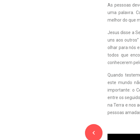
As pessoas dev
uma palavra. C
melhor do que 
Jesus disse a Se
uns aos outros”
olhar para nós 
todos que enco
conhecerem pelo
Quando testem
este mundo não
importante: o 
entre os seguido
na Terra e nos 
pessoas amadas
navigate_before