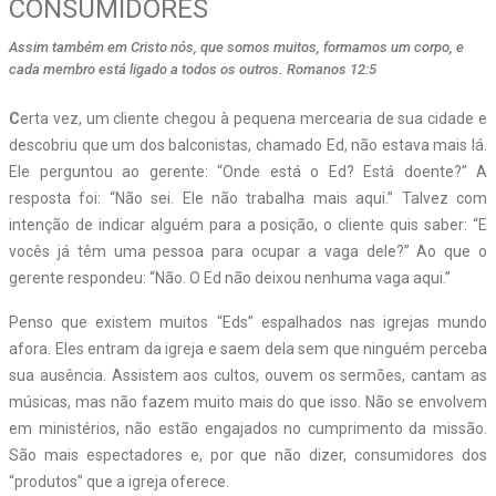
CONSUMIDORES
Assim também em Cristo nós, que somos muitos, formamos um corpo, e
cada membro está ligado a todos os outros. Romanos 12:5
C
erta vez, um cliente chegou à pequena mercearia de sua cidade e
descobriu que um dos balconistas, chamado Ed, não estava mais lá.
Ele perguntou ao gerente: “Onde está o Ed? Está doente?” A
resposta foi: “Não sei. Ele não trabalha mais aqui.” Talvez com
intenção de indicar alguém para a posição, o cliente quis saber: “E
vocês já têm uma pessoa para ocupar a vaga dele?” Ao que o
gerente respondeu: “Não. O Ed não deixou nenhuma vaga aqui.”
Penso que existem muitos “Eds” espalhados nas igrejas mundo
afora. Eles entram da igreja e saem dela sem que ninguém perceba
sua ausência. Assistem aos cultos, ouvem os sermões, cantam as
músicas, mas não fazem muito mais do que isso. Não se envolvem
em ministérios, não estão engajados no cumprimento da missão.
São mais espectadores e, por que não dizer, consumidores dos
“produtos” que a igreja oferece.