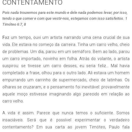
CONTENTAMENTO
Pois nada trouxemos para este mundo e dele nada podemos levar; por isso,
tendo o que comer e com que vestir-nos, estejamos com isso satisfeitos. 1
Timóteo 6:7, 8
F
az um tempo, ouvi um artista narrando uma cena crucial de sua
vida. Ele estava no começo da carreira. Tinha um carro velho, cheio
de problemas. Um dia, parou em um semáforo. Bem ao lado, parou
um carro importado, novinho em folha. Atrás do volante, o artista
suspirou: se tivesse um carro desses, eu seria feliz… Mal havia
completado a frase, olhou para o outro lado. Ali estava um homem
empurrando um carrinho de supermercado, cheio de latinhas. Os
olhares se cruzaram, e o pensamento foi inevitável: provavelmente
aquele moço estivesse imaginando algo parecido em relação ao
carro velho.
A vida é assim. Parece que nunca temos o suficiente. Somos
insaciáveis. Será que é possível experimentar o verdadeiro
contentamento? Em sua carta ao jovem Timóteo, Paulo fala