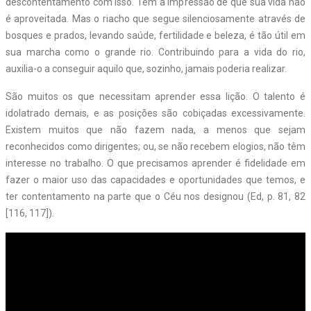
descontentamento com isso. Têm a impressão de que sua vida não
é aproveitada. Mas o riacho que segue silenciosamente através de
bosques e prados, levando saúde, fertilidade e beleza, é tão útil em
sua marcha como o grande rio. Contribuindo para a vida do rio,
auxilia-o a conseguir aquilo que, sozinho, jamais poderia realizar.
São muitos os que necessitam aprender essa lição. O talento é
idolatrado demais, e as posições são cobiçadas excessivamente.
Existem muitos que não fazem nada, a menos que sejam
reconhecidos como dirigentes; ou, se não recebem elogios, não têm
interesse no trabalho. O que precisamos aprender é fidelidade em
fazer o maior uso das capacidades e oportunidades que temos, e
ter contentamento na parte que o Céu nos designou (Ed, p. 81, 82
[116, 117]).