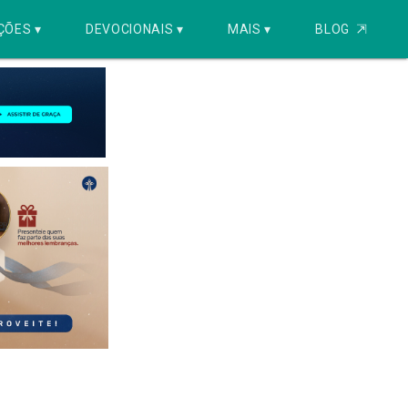
ÇÕES ▾
DEVOCIONAIS ▾
MAIS ▾
BLOG
⇱