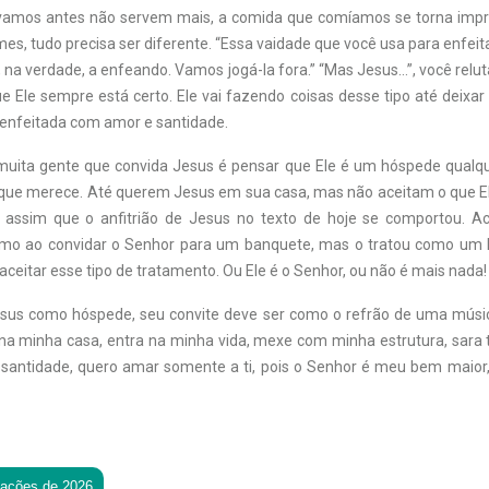
amos antes não servem mais, a comida que comíamos se torna impróp
mes, tudo precisa ser diferente. “Essa vaidade que você usa para enfeita
, na verdade, a enfeando. Vamos jogá-la fora.” “Mas Jesus…”, você relut
e Ele sempre está certo. Ele vai fazendo coisas desse tipo até deixar
 enfeitada com amor e santidade.
uita gente que convida Jesus é pensar que Ele é um hóspede qualque
 que merece. Até querem Jesus em sua casa, mas não aceitam o que Ele
assim que o anfitrião de Jesus no texto de hoje se comportou. A
mo ao convidar o Senhor para um banquete, mas o tratou como um 
ceitar esse tipo de tratamento. Ou Ele é o Senhor, ou não é mais nada!
sus como hóspede, seu convite deve ser como o refrão de uma músi
 na minha casa, entra na minha vida, mexe com minha estrutura, sara t
 santidade, quero amar somente a ti, pois o Senhor é meu bem maior
tações de 2026