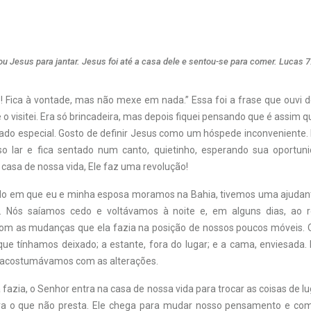
u Jesus para jantar. Jesus foi até a casa dele e sentou-se para comer. Lucas 7
! Fica à vontade, mas não mexe em nada.” Essa foi a frase que ouvi
 o visitei. Era só brincadeira, mas depois fiquei pensando que é assi
ado especial. Gosto de definir Jesus como um hóspede inconveniente. E
o lar e fica sentado num canto, quietinho, esperando sua oportuni
casa de nossa vida, Ele faz uma revolução!
do em que eu e minha esposa moramos na Bahia, tivemos uma ajudan
 Nós saíamos cedo e voltávamos à noite e, em alguns dias, ao r
om as mudanças que ela fazia na posição de nossos poucos móveis. 
que tínhamos deixado; a estante, fora do lugar; e a cama, enviesada. 
 acostumávamos com as alterações.
fazia, o Senhor entra na casa de nossa vida para trocar as coisas de lu
fora o que não presta. Ele chega para mudar nosso pensamento e co