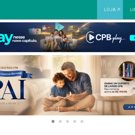
LOJA
⇱
LI