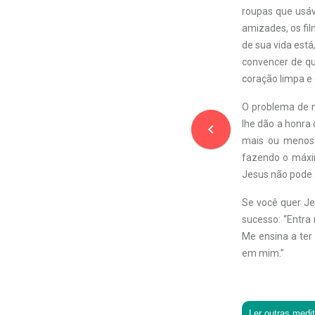
roupas que usáv
amizades, os fil
de sua vida está
convencer de qu
coração limpa e
O problema de m
lhe dão a honra
navigate_before
mais ou menos 
fazendo o máxi
Jesus não pode a
Se você quer Je
sucesso: “Entra
Me ensina a ter
em mim.”
Ler outras medi