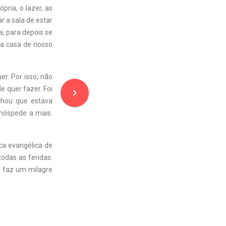
ria, o lazer, as
r a sala de estar
a, para depois se
 a casa de nosso
r. Por isso, não
 quer fazer. Foi
navigate_next
chou que estava
hóspede a mais.
ca evangélica de
odas as feridas.
, faz um milagre