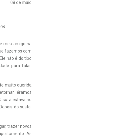
08 de maio
:36
 de meu amigo na
m que fazemos com
le não é do tipo
dade para falar.
te muito querida
etornar, éramos
O sofá estava no
Depois do susto,
gar, trazer novos
mportamento. As