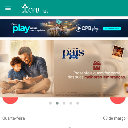

navigate_before
navigate_next
Quarta-feira
03 de março