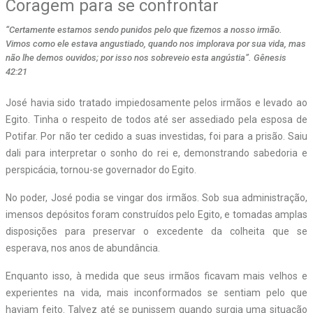
Coragem para se confrontar
“Certamente estamos sendo punidos pelo que fizemos a nosso irmão.
Vimos como ele estava angustiado, quando nos implorava por sua vida, mas
não lhe demos ouvidos; por isso nos sobreveio esta angústia”. Gênesis
42:21
J
osé havia sido tratado impiedosamente pelos irmãos e levado ao
Egito. Tinha o respeito de todos até ser assediado pela esposa de
Potifar. Por não ter cedido a suas investidas, foi para a prisão. Saiu
dali para interpretar o sonho do rei e, demonstrando sabedoria e
perspicácia, tornou-se governador do Egito.
No poder, José podia se vingar dos irmãos. Sob sua administração,
imensos depósitos foram construídos pelo Egito, e tomadas amplas
disposições para preservar o excedente da colheita que se
esperava, nos anos de abundância.
Enquanto isso, à medida que seus irmãos ficavam mais velhos e
experientes na vida, mais inconformados se sentiam pelo que
haviam feito. Talvez até se punissem quando surgia uma situação