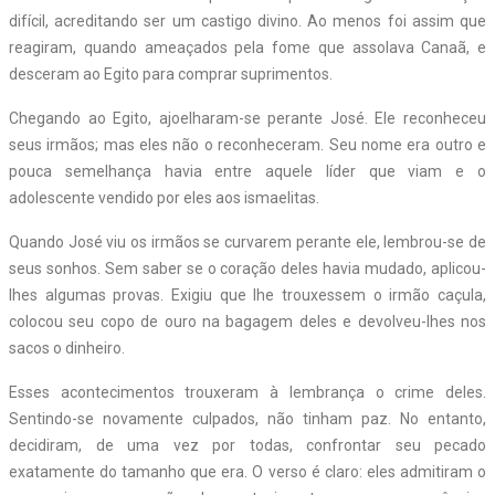
difícil, acreditando ser um castigo divino. Ao menos foi assim que
reagiram, quando ameaçados pela fome que assolava Canaã, e
desceram ao Egito para comprar suprimentos.
Chegando ao Egito, ajoelharam-se perante José. Ele reconheceu
seus irmãos; mas eles não o reconheceram. Seu nome era outro e
pouca semelhança havia entre aquele líder que viam e o
adolescente vendido por eles aos ismaelitas.
Quando José viu os irmãos se curvarem perante ele, lembrou-se de
seus sonhos. Sem saber se o coração deles havia mudado, aplicou-
lhes algumas provas. Exigiu que lhe trouxessem o irmão caçula,
colocou seu copo de ouro na bagagem deles e devolveu-lhes nos
sacos o dinheiro.
Esses acontecimentos trouxeram à lembrança o crime deles.
Sentindo-se novamente culpados, não tinham paz. No entanto,
decidiram, de uma vez por todas, confrontar seu pecado
exatamente do tamanho que era. O verso é claro: eles admitiram o