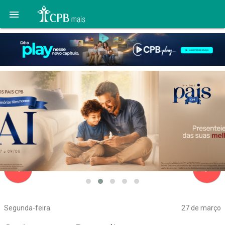

navigate_before
navigate_next
Segunda-feira
27 de março