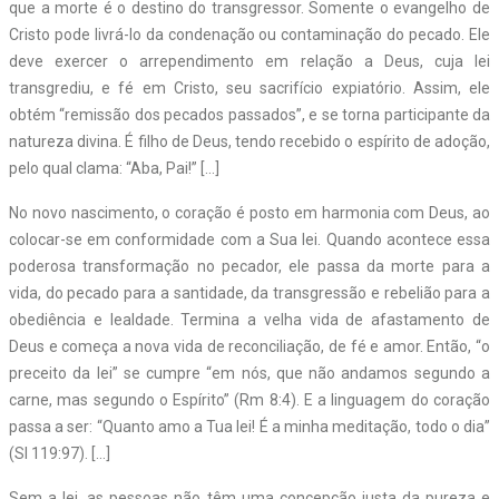
que a morte é o destino do transgressor. Somente o evangelho de
Cristo pode livrá-lo da condenação ou contaminação do pecado. Ele
deve exercer o arrependimento em relação a Deus, cuja lei
transgrediu, e fé em Cristo, seu sacrifício expiatório. Assim, ele
obtém “remissão dos pecados passados”, e se torna participante da
natureza divina. É filho de Deus, tendo recebido o espírito de adoção,
pelo qual clama: “Aba, Pai!” […]
No novo nascimento, o coração é posto em harmonia com Deus, ao
colocar-se em conformidade com a Sua lei. Quando acontece essa
poderosa transformação no pecador, ele passa da morte para a
vida, do pecado para a santidade, da transgressão e rebelião para a
obediência e lealdade. Termina a velha vida de afastamento de
Deus e começa a nova vida de reconciliação, de fé e amor. Então, “o
preceito da lei” se cumpre “em nós, que não andamos segundo a
carne, mas segundo o Espírito” (Rm 8:4). E a linguagem do coração
passa a ser: “Quanto amo a Tua lei! É a minha meditação, todo o dia”
(Sl 119:97). […]
Sem a lei, as pessoas não têm uma concepção justa da pureza e