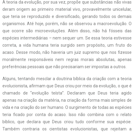
A teoria da evolução, por sua vez, propõe que substâncias não vivas
deram origem ao primeiro material vivo, provavelmente unicelular,
que teria se reproduzido e diversificado, gerando todos os demais
organismos. Até hoje, porém, não se observou a macroevolução. O
que ocorre são microevoluções. Além disso, não há fósseis das
espécies intermediárias – nem sequer um. Se essa teoria estivesse
correta, a vida humana teria surgido sem propósito, um fruto do
acaso. Desse modo, não haveria um juiz supremo que nos fizesse
moralmente responsáveis nem regras morais absolutas, apenas
preferências pessoais que não precisariam ser impostas a outros.
Alguns, tentando mesclar a doutrina bíblica da criação com a teoria
evolucionista, afirmam que Deus criou por meio da evolução, o que é
chamado de “evolução teísta”. Declaram que Deus teria agido
apenas na criação da matéria, na criação da forma mais simples de
vida e na criação do ser humano. O surgimento de todas as espécies
teria ficado por conta do acaso. Isso não combina com o relato
bíblico, que declara que Deus criou tudo conforme sua espécie.
Também contraria os cientistas evolucionistas, que rejeitam a