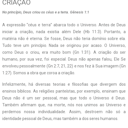
CRIAÇÃO
No princípio, Deus criou os céus e a terra. Gênesis 1:1
A
expressão “céus e terra” abarca todo o Universo. Antes de Deus
iniciar a criação, nada existia além Dele (Hb 11:3). Portanto, a
matéria não é eterna. Se fosse, Deus não teria domínio sobre ela.
Tudo teve um princípio. Nada se originou por acaso. O Universo,
como Deus o criou, era muito bom (Gn 1:31). A criação do ser
humano, por sua vez, foi especial. Deus não apenas falou, Ele Se
envolveu pessoalmente (Gn 2:7, 21, 22) e nos fez à Sua imagem (Gn
1:27). Somos a obra que coroa a criação.
Infelizmente, há diversas teorias e filosofias que divergem dos
ensinos bíblicos. As religiões panteístas, por exemplo, ensinam que
Deus não é um ser pessoal, mas que todo o Universo é Deus.
Também afirmam que, na morte, nós nos unimos ao Universo e
perdemos nossa individualidade. Assim, destroem não só a
identidade pessoal de Deus, mas também a dos seres humanos.