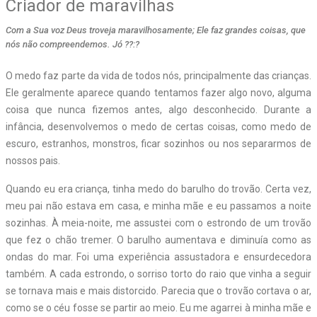
Criador de maravilhas
Com a Sua voz Deus troveja maravilhosamente; Ele faz grandes coisas, que
nós não compreendemos. Jó ??:?
O
medo faz parte da vida de todos nós, principalmente das crianças.
Ele geralmente aparece quando tentamos fazer algo novo, alguma
coisa que nunca fizemos antes, algo desconhecido. Durante a
infância, desenvolvemos o medo de certas coisas, como medo de
escuro, estranhos, monstros, ficar sozinhos ou nos separarmos de
nossos pais.
Quando eu era criança, tinha medo do barulho do trovão. Certa vez,
meu pai não estava em casa, e minha mãe e eu passamos a noite
sozinhas. À meia-noite, me assustei com o estrondo de um trovão
que fez o chão tremer. O barulho aumentava e diminuía como as
ondas do mar. Foi uma experiência assustadora e ensurdecedora
também. A cada estrondo, o sorriso torto do raio que vinha a seguir
se tornava mais e mais distorcido. Parecia que o trovão cortava o ar,
como se o céu fosse se partir ao meio. Eu me agarrei à minha mãe e