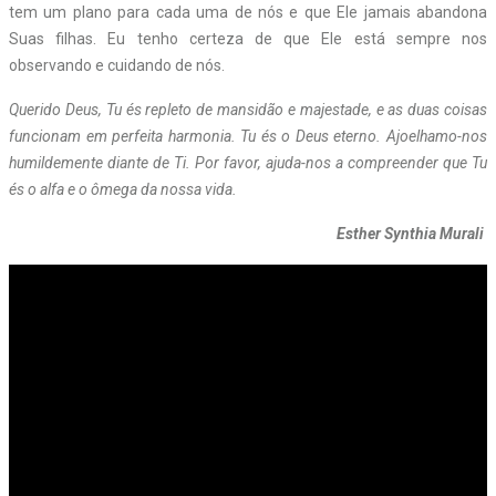
tem um plano para cada uma de nós e que Ele jamais abandona
Suas filhas. Eu tenho certeza de que Ele está sempre nos
observando e cuidando de nós.
Querido Deus, Tu és repleto de mansidão e majestade, e as duas coisas
funcionam em perfeita harmonia. Tu és o Deus eterno. Ajoelhamo-nos
humildemente diante de Ti. Por favor, ajuda-nos a compreender que Tu
és o alfa e o ômega da nossa vida.
Esther Synthia Murali