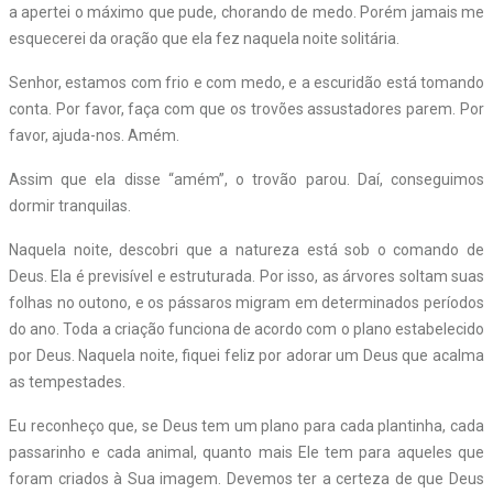
a apertei o máximo que pude, chorando de medo. Porém jamais me
esquecerei da oração que ela fez naquela noite solitária.
Senhor, estamos com frio e com medo, e a escuridão está tomando
conta. Por favor, faça com que os trovões assustadores parem. Por
favor, ajuda-nos. Amém.
Assim que ela disse “amém”, o trovão parou. Daí, conseguimos
dormir tranquilas.
Naquela noite, descobri que a natureza está sob o comando de
Deus. Ela é previsível e estruturada. Por isso, as árvores soltam suas
folhas no outono, e os pássaros migram em determinados períodos
do ano. Toda a criação funciona de acordo com o plano estabelecido
por Deus. Naquela noite, fiquei feliz por adorar um Deus que acalma
as tempestades.
Eu reconheço que, se Deus tem um plano para cada plantinha, cada
passarinho e cada animal, quanto mais Ele tem para aqueles que
foram criados à Sua imagem. Devemos ter a certeza de que Deus