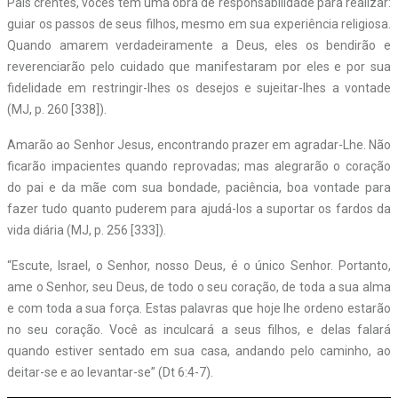
Pais crentes, vocês têm uma obra de responsabilidade para realizar:
guiar os passos de seus filhos, mesmo em sua experiência religiosa.
Quando amarem verdadeiramente a Deus, eles os bendirão e
reverenciarão pelo cuidado que manifestaram por eles e por sua
fidelidade em restringir-lhes os desejos e sujeitar-lhes a vontade
(MJ, p. 260 [338]).
Amarão ao Senhor Jesus, encontrando prazer em agradar-Lhe. Não
ficarão impacientes quando reprovadas; mas alegrarão o coração
do pai e da mãe com sua bondade, paciência, boa vontade para
fazer tudo quanto puderem para ajudá-los a suportar os fardos da
vida diária (MJ, p. 256 [333]).
“Escute, Israel, o Senhor, nosso Deus, é o único Senhor. Portanto,
ame o Senhor, seu Deus, de todo o seu coração, de toda a sua alma
e com toda a sua força. Estas palavras que hoje lhe ordeno estarão
no seu coração. Você as inculcará a seus filhos, e delas falará
quando estiver sentado em sua casa, andando pelo caminho, ao
deitar-se e ao levantar-se” (Dt 6:4-7).