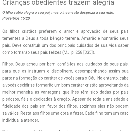
Crianças obedientes trazem alegria
O filho sábio alegra o seu pai, mas o insensato despreza a sua mãe.
Provérbios 15:20
O
s filhos cristãos preferem o amor e aprovação de seus pais
tementes a Deus a toda bênção terrena. Amarão e honrarão seus
pais. Deve constituir um dos principais cuidados de sua vida saber
como tornarão seus pais felizes (MJ, p. 258 [335]).
Filhos, Deus achou por bem confiá-los aos cuidados de seus pais,
para que os instruam e disciplinem, desempenhando assim sua
parte na formação do caráter de vocês para o Céu. No entanto, cabe
a vocês decidir se formarão um bom caráter cristão aproveitando da
melhor maneira as vantagens que lhes têm sido dadas por pais
piedosos, fiéis e dedicados à oração. Apesar de toda a ansiedade e
fidelidade dos pais em favor dos filhos, sozinhos eles não podem
salvá-los. Resta aos filhos uma obra a fazer. Cada filho tem um caso
individual a atender.