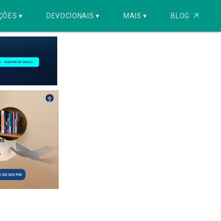
ÇÕES ▾
DEVOCIONAIS ▾
MAIS ▾
BLOG
⇱