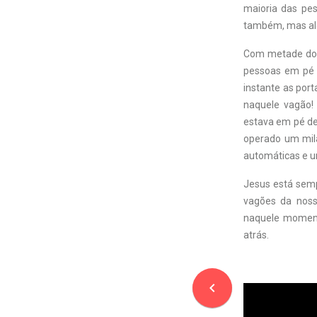
maioria das pe
também, mas al
Com metade do 
pessoas em pé 
instante as por
naquele vagão!
estava em pé de
operado um mila
automáticas e u
Jesus está semp
vagões da noss
naquele moment
atrás.
navigate_before