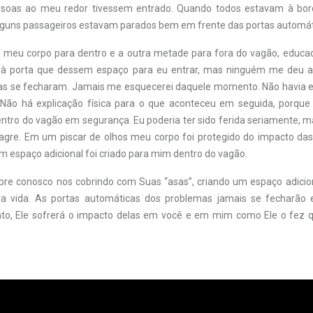
ssoas ao meu redor tivessem entrado. Quando todos estavam à bordo
guns passageiros estavam parados bem em frente das portas automát
meu corpo para dentro e a outra metade para fora do vagão, educa
à porta que dessem espaço para eu entrar, mas ninguém me deu a
tas se fecharam. Jamais me esquecerei daquele momento. Não havia
 Não há explicação física para o que aconteceu em seguida, porque
ntro do vagão em segurança. Eu poderia ter sido ferida seriamente, 
gre. Em um piscar de olhos meu corpo foi protegido do impacto da
m espaço adicional foi criado para mim dentro do vagão.
re conosco nos cobrindo com Suas “asas”, criando um espaço adicio
a vida. As portas automáticas dos problemas jamais se fecharão 
o, Ele sofrerá o impacto delas em você e em mim como Ele o fez q