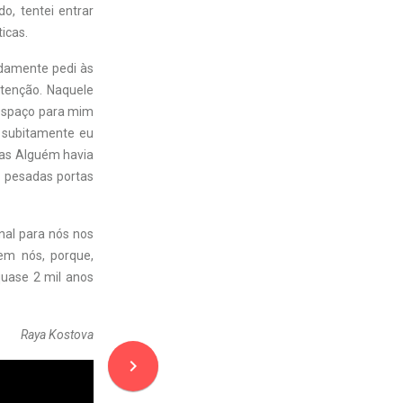
, tentei entrar
icas.
damente pedi às
tenção. Naquele
 espaço para mim
 subitamente eu
mas Alguém havia
s pesadas portas
nal para nós nos
em nós, porque,
uase 2 mil anos
Raya Kostova
navigate_next