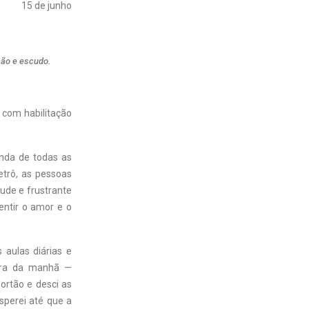
15 de junho
ção e escudo.
 com habilitação
inda de todas as
etrô, as pessoas
ude e frustrante
entir o amor e o
 aulas diárias e
hora da manhã —
ortão e desci as
sperei até que a