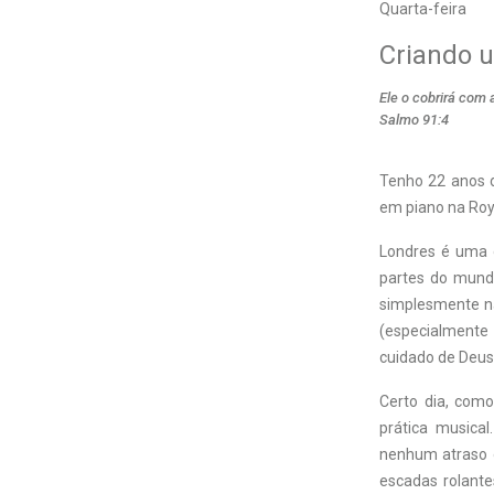
Quarta-feira
Criando 
Ele o cobrirá com
Salmo 91:4
Tenho 22 anos d
em piano na Roy
Londres é uma d
partes do mundo
simplesmente nã
(especialmente 
cuidado de Deus
Certo dia, como
prática musica
nenhum atraso o
escadas rolante