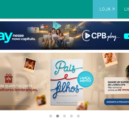
LOJA
⇱
LI