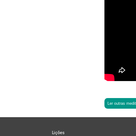
Ler outras medi
Lições