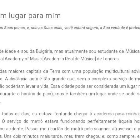
um lugar para mim
 as Suas penas, e, sob as Suas asas, você estará seguro; a Sua verdade é prote
e idade e sou da Bulgária, mas atualmente sou estudante de Música
al Academy of Music [Academia Real de Música] de Londres.
as maiores capitais da Terra com uma população multicultural adv
. A distância aqui é tão grande que, sem o complexo serviço de m
o poderiam levar a vida. Essa cidade pode ser considerada um lugar r
durante o horário de pico), mas é também um lugar onde se pode s
.
 todos os dias, eu estava tentando chegar à academia para minhas
l. O serviço do metrô estava funcionando perfeitamente àquela 
u acidente. Passei meu cartão de metrô pelo scanner, atravessei o p
s. Uns dois minutos mais tarde, meu trem chegou e, como sempre, e