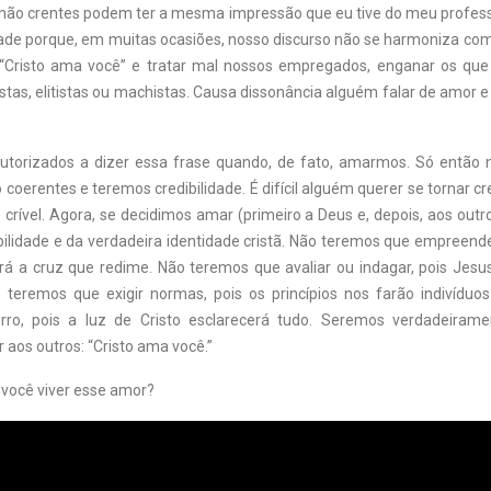
 não crentes podem ter a mesma impressão que eu tive do meu professo
dade porque, em muitas ocasiões, nosso discurso não se harmoniza com
“Cristo ama você” e tratar mal nossos empregados, enganar os que
istas, elitistas ou machistas. Causa dissonância alguém falar de amor
torizados a dizer essa frase quando, de fato, amarmos. Só então 
 coerentes e teremos credibilidade. É difícil alguém querer se tornar cr
crível. Agora, se decidimos amar (primeiro a Deus e, depois, aos outr
bilidade e da verdadeira identidade cristã. Não teremos que empreende
rá a cruz que redime. Não teremos que avaliar ou indagar, pois Jesus 
 teremos que exigir normas, pois os princípios nos farão indivíduo
rro, pois a luz de Cristo esclarecerá tudo. Seremos verdadeiram
aos outros: “Cristo ama você.”
 você viver esse amor?