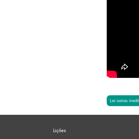
Ler outras medi
Lições