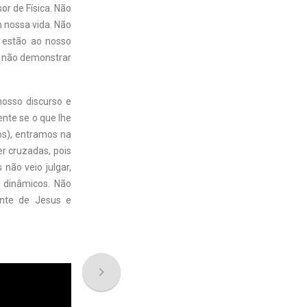
r de Física. Não
 nossa vida. Não
 estão ao nosso
 e não demonstrar
nosso discurso e
ente se o que lhe
os), entramos na
r cruzadas, pois
não veio julgar,
s dinâmicos. Não
ente de Jesus e
navigate_next