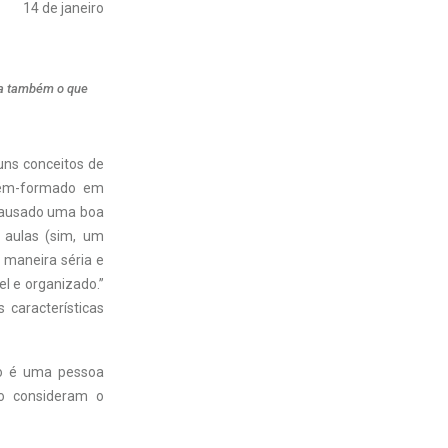
14 de janeiro
ma também o que
uns conceitos de
ecém-formado em
 causado uma boa
 aulas (sim, um
 maneira séria e
el e organizado.”
 características
não é uma pessoa
o consideram o