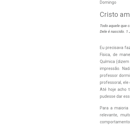
Domingo
Cristo am
Todo aquele que c
Dele é nascido. 1 
E
u precisava fa
Física, de man
Química (dizem 
impressão. Nad
professor dormi
professoral, ele
Até hoje acho t
pudesse dar esse
Para a maioria 
relevante, mu
comportamento d