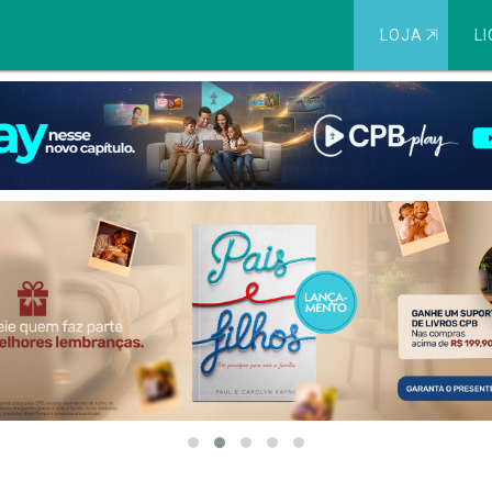
LOJA
⇱
LI