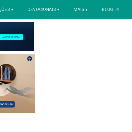
ÇÕES ▾
DEVOCIONAIS ▾
MAIS ▾
BLOG
⇱