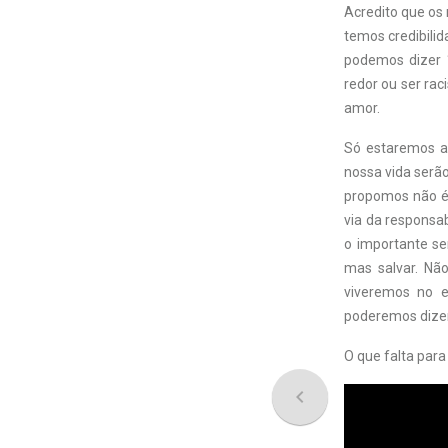
Acredito que os
temos credibili
podemos dizer 
redor ou ser rac
amor.
Só estaremos au
nossa vida serão
propomos não é 
via da responsa
o importante se
mas salvar. Não
viveremos no e
poderemos dizer 
O que falta para
navigate_before