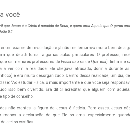
a você
rê que Jesus é o Cristo é nascido de Deus, e quem ama Aquele que O gerou a
João 5:1
zer um exame de revalidação e já não me lembrava muito bem de alg
eira que decidi tomar algumas aulas particulares. O professor, r
que os melhores professores de Física são os de Química), tinha me
a a ver com a realidade! Ele chegava atrasado, dormia durante as
nhoco) e era muito desorganizado. Dentro dessa realidade, um dia, de
 disse: “Ao estudar Física, o mais importante é que você seja responsáv
udo isso bem divertido. Era difícil acreditar que alguém com aquelas
 tipo de conselho.
dos não crentes, a figura de Jesus é fictícia. Para esses, Jesus 
ito menos a declaração de que Ele os ama, especialmente quand
e certos cristãos.