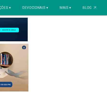
ÇÕES ▾
DEVOCIONAIS ▾
MAIS ▾
BLOG
⇱