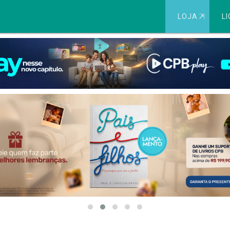
LOJA
⇱
LI