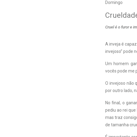
Domingo
Crueldad
Cruel é o furor e 
A inveja é capa
invejoso” pode 
Um homem ganan
vocês pode me pe
O invejoso não q
por outro lado, 
No final, o gana
pediu ao rei que
mas traz consig
de tamanha crue