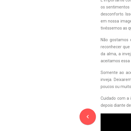
É importante con
os sentimentos 
desconforto. Is
em nossa image
tivéssemos as q
Não gostamos d
reconhecer que a
da alma, a inve
aceitamos essa 
Somente ao ace
inveja. Deixare
poucos ou muito
Cuidado com a i
depois diante d
navigate_before