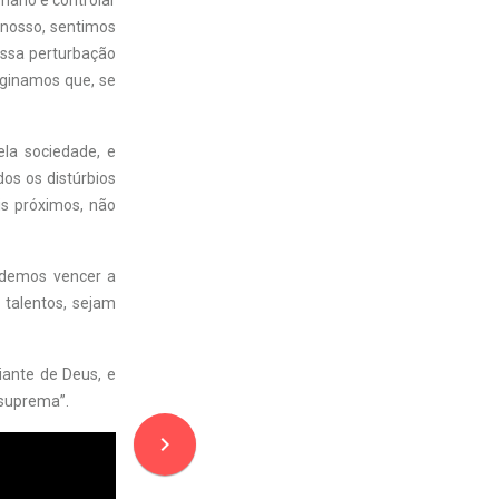
umano é controlar
 nosso, sentimos
Essa perturbação
ginamos que, se
la sociedade, e
dos os distúrbios
is próximos, não
odemos vencer a
 talentos, sejam
iante de Deus, e
 suprema”.
navigate_next