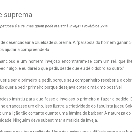
e suprema
impetuosa é a ira, mas quem pode resistir à inveja? Provérbios 27:4
z de desencadear a crueldade suprema. A “parábola do homem ganan
nos ajudar a compreendê-la.
cioso e um homem invejoso encontraram-se com um rei, que lhe
dir algo, e eu darei o que pedir, desde que eu dê o dobro ao outro.”
ueria ser o primeiro a pedir, porque seu companheiro receberia o dob
não queria pedir primeiro porque desejava obter o máximo possível.
ncioso insistiu para que fosse o invejoso o primeiro a fazer o pedido. 
 lhe arrancasse um olho. Isso ilustra a criatividade do fabulista judeu 
o uma lição tão cortante quanto uma lâmina de barbear. A natureza do 
ldade. Ninguém deve subestimar a malícia da inveja.