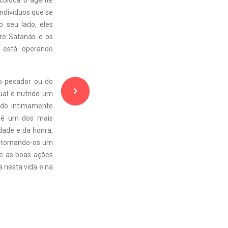
 coloca o agente
ndivíduos que se
 seu lado, eles
re Satanás e os
 está operando
o pecador ou do
navigate_next
qual é nutrido um
ndo intimamente
o é um dos mais
dade e da honra,
, tornando-os um
 e as boas ações
a nesta vida e na