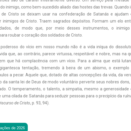
stões são de caráter inteiramente diverso. Um serviço pela metade
do inimigo, como bem-sucedido aliado das hostes das trevas. Quando i
 de Cristo se deixam usar na confederação de Satanás e ajudam o
 inimigos de Cristo. Traem sagrados depósitos. Formam um elo ent
oldados, de modo que, por meio desses instrumentos, o inimigo
ara roubar o coração dos soldados de Cristo.
 poderoso do vício em nosso mundo não é a vida iníqua do dissolut
ida que, ao contrário, parece virtuosa, respeitável e nobre, mas na 
 em que há complacência com um vício. Para a alma que está luta
gigantesca tentação, tremendo à beira de um abismo, o exempl
ulos a pecar. Aquele que, dotado de altas concepções da vida, da ver
to da santa lei de Deus de modo voluntário perverte seus nobres dons
ado. O temperamento, o talento, a simpatia, mesmo a generosidade
uma cilada de Satanás para seduzir pessoas para o precipício da ruín
iscurso de Cristo
, p. 93, 94).
tações de 2026