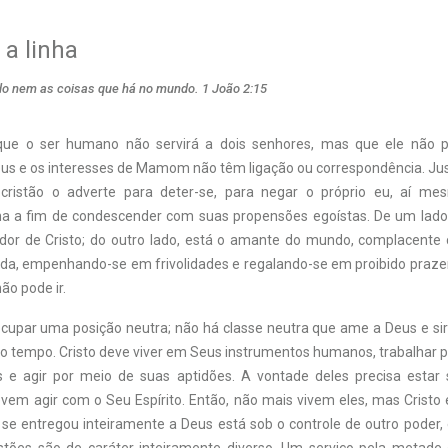
a linha
o nem as coisas que há no mundo. 1 João 2:15
 que o ser humano não servirá a dois senhores, mas que ele não p
eus e os interesses de Mamom não têm ligação ou correspondência. J
 cristão o adverte para deter-se, para negar o próprio eu, aí 
nha a fim de condescender com suas propensões egoístas. De um lado 
dor de Cristo; do outro lado, está o amante do mundo, complacente
da, empenhando-se em frivolidades e regalando-se em proibido prazer
não pode ir.
upar uma posição neutra; não há classe neutra que ame a Deus e sir
o tempo. Cristo deve viver em Seus instrumentos humanos, trabalhar p
s e agir por meio de suas aptidões. A vontade deles precisa estar
vem agir com o Seu Espírito. Então, não mais vivem eles, mas Cristo 
se entregou inteiramente a Deus está sob o controle de outro poder,