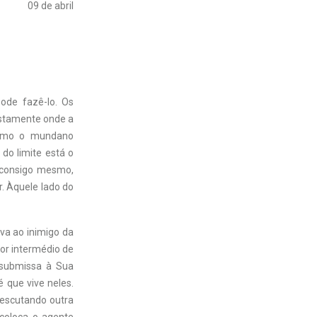
09 de abril
ode fazê-lo. Os
ustamente onde a
mesmo o mundano
do limite está o
 consigo mesmo,
. Àquele lado do
va ao inimigo da
or intermédio de
 submissa à Sua
é que vive neles.
 escutando outra