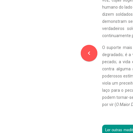
voz, cujas suge
humano do lado 
dizem soldados
demonstram ser
verdadeiros s
continuamente p
O suporte mais
navigate_before
degradado; é a v
pecado; a vida
contra alguma 
poderosos estím
viola um precei
laço para o pec
podem tornar-se 
por vir (
O Maior D
Ler outras medi