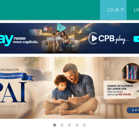
LOJA
⇱
LI