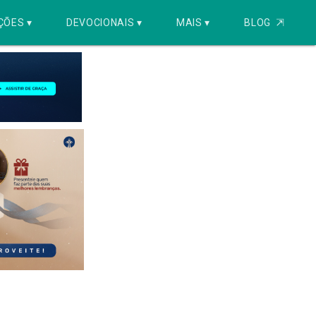
ÇÕES ▾
DEVOCIONAIS ▾
MAIS ▾
BLOG
⇱