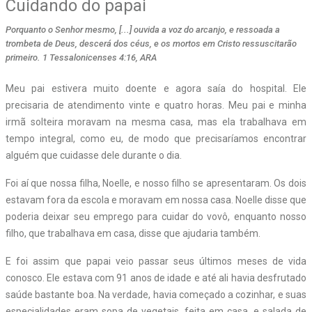
Cuidando do papai
Porquanto o Senhor mesmo, [...] ouvida a voz do arcanjo, e ressoada a
trombeta de Deus, descerá dos céus, e os mortos em Cristo ressuscitarão
primeiro. 1 Tessalonicenses 4:16, ARA
M
eu pai estivera muito doente e agora saía do hospital. Ele
precisaria de atendimento vinte e quatro horas. Meu pai e minha
irmã solteira moravam na mesma casa, mas ela trabalhava em
tempo integral, como eu, de modo que precisaríamos encontrar
alguém que cuidasse dele durante o dia.
Foi aí que nossa filha, Noelle, e nosso filho se apresentaram. Os dois
estavam fora da escola e moravam em nossa casa. Noelle disse que
poderia deixar seu emprego para cuidar do vovô, enquanto nosso
filho, que trabalhava em casa, disse que ajudaria também.
E foi assim que papai veio passar seus últimos meses de vida
conosco. Ele estava com 91 anos de idade e até ali havia desfrutado
saúde bastante boa. Na verdade, havia começado a cozinhar, e suas
especialidades eram sopa de vegetais, feita em casa, e salada de