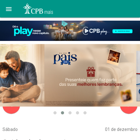

navigate_before
navigate_next
Sábado
01 de dezembro