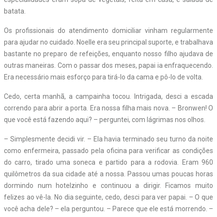
batata.
Os profissionais do atendimento domiciliar vinham regularmente
para ajudar no cuidado. Noelle era seu principal suporte, e trabalhava
bastante no preparo de refeições, enquanto nosso filho ajudava de
outras maneiras. Com o passar dos meses, papai ia enfraquecendo.
Era necessário mais esforço para tirá-lo da cama e pô-lo de volta.
Cedo, certa manhã, a campainha tocou. Intrigada, desci a escada
correndo para abrir a porta. Era nossa filha mais nova. – Bronwen! O
que você está fazendo aqui? – perguntei, com lágrimas nos olhos.
– Simplesmente decidi vir. – Ela havia terminado seu turno da noite
como enfermeira, passado pela oficina para verificar as condições
do carro, tirado uma soneca e partido para a rodovia. Eram 960
quilômetros da sua cidade até a nossa. Passou umas poucas horas
dormindo num hotelzinho e continuou a dirigir. Ficamos muito
felizes ao vê-la. No dia seguinte, cedo, desci para ver papai. – O que
você acha dele? – ela perguntou. – Parece que ele está morrendo. –