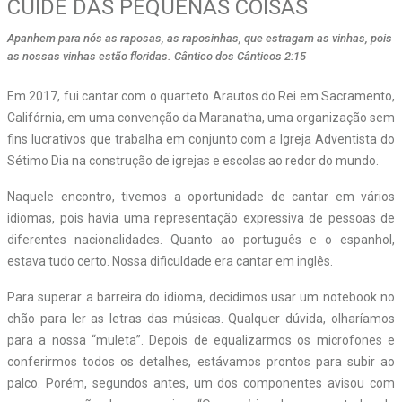
CUIDE DAS PEQUENAS COISAS
Apanhem para nós as raposas, as raposinhas, que estragam as vinhas, pois
as nossas vinhas estão floridas. Cântico dos Cânticos 2:15
E
m 2017, fui cantar com o quarteto Arautos do Rei em Sacramento,
Califórnia, em uma convenção da Maranatha, uma organização sem
fins lucrativos que trabalha em conjunto com a Igreja Adventista do
Sétimo Dia na construção de igrejas e escolas ao redor do mundo.
Naquele encontro, tivemos a oportunidade de cantar em vários
idiomas, pois havia uma representação expressiva de pessoas de
diferentes nacionalidades. Quanto ao português e o espanhol,
estava tudo certo. Nossa dificuldade era cantar em inglês.
Para superar a barreira do idioma, decidimos usar um notebook no
chão para ler as letras das músicas. Qualquer dúvida, olharíamos
para a nossa “muleta”. Depois de equalizarmos os microfones e
conferirmos todos os detalhes, estávamos prontos para subir ao
palco. Porém, segundos antes, um dos componentes avisou com