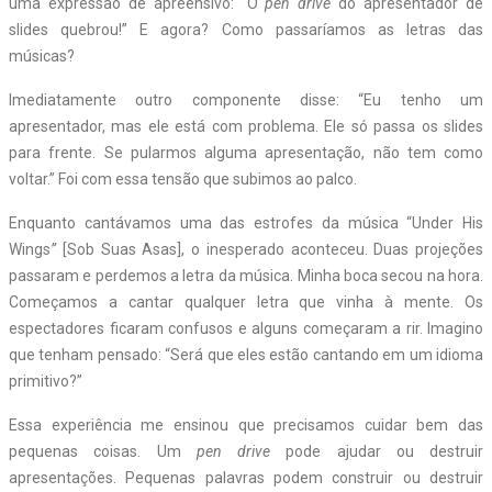
uma expressão de apreensivo: “O
pen drive
do apresentador de
slides quebrou!” E agora? Como passaríamos as letras das
músicas?
Imediatamente outro componente disse: “Eu tenho um
apresentador, mas ele está com problema. Ele só passa os slides
para frente. Se pularmos alguma apresentação, não tem como
voltar.” Foi com essa tensão que subimos ao palco.
Enquanto cantávamos uma das estrofes da música “Under His
Wings
”
[Sob Suas Asas], o inesperado aconteceu. Duas projeções
passaram e perdemos a letra da música. Minha boca secou na hora.
Começamos a cantar qualquer letra que vinha à mente. Os
espectadores ficaram confusos e alguns começaram a rir. Imagino
que tenham pensado: “Será que eles estão cantando em um idioma
primitivo?”
Essa experiência me ensinou que precisamos cuidar bem das
pequenas coisas. Um
pen drive
pode ajudar ou destruir
apresentações. Pequenas palavras podem construir ou destruir