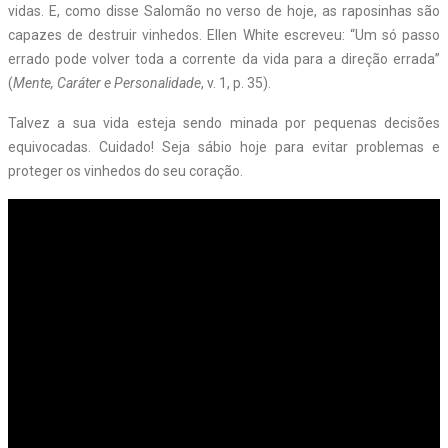
vidas. E, como disse Salomão no verso de hoje, as raposinhas são
capazes de destruir vinhedos. Ellen White escreveu: “Um só passo
errado pode volver toda a corrente da vida para a direção errada”
(
Mente, Caráter e Personalidade
, v. 1, p. 35).
Talvez a sua vida esteja sendo minada por pequenas decisões
equivocadas. Cuidado! Seja sábio hoje para evitar problemas e
proteger os vinhedos do seu coração.