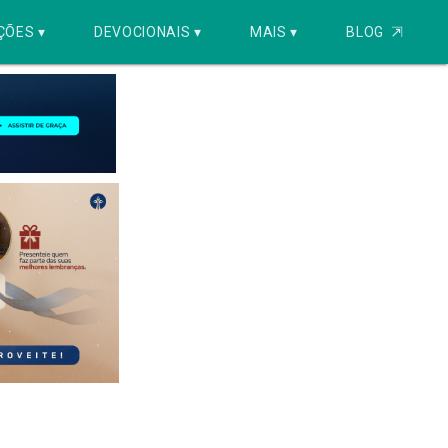
ÇÕES ▾
DEVOCIONAIS ▾
MAIS ▾
BLOG
⇱