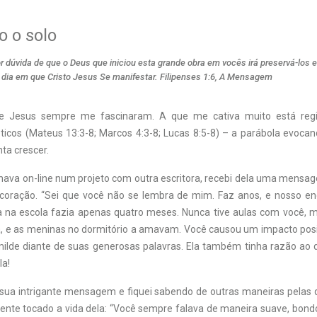
o o solo
 dúvida de que o Deus que iniciou esta grande obra em vocês irá preservá-los 
o dia em que Cristo Jesus Se manifestar. Filipenses 1:6, A Mensagem
de Jesus sempre me fascinaram. A que me cativa muito está regi
ticos (Mateus 13:3-8; Marcos 4:3-8; Lucas 8:5-8) – a parábola evoc
ta crescer.
hava on-line
num projeto com outra escritora, recebi dela uma mensa
oração. “Sei que você não se lembra de mim. Faz anos, e nosso en
a na escola fazia apenas quatro meses. Nunca tive aulas com você, 
a, e as meninas no dormitório a amavam. Você causou um impacto posi
ilde diante de suas generosas palavras. Ela também tinha razão ao 
la!
 sua intrigante mensagem e fiquei sabendo de outras maneiras pelas 
ente tocado a vida dela: “Você sempre falava de maneira suave, bondo