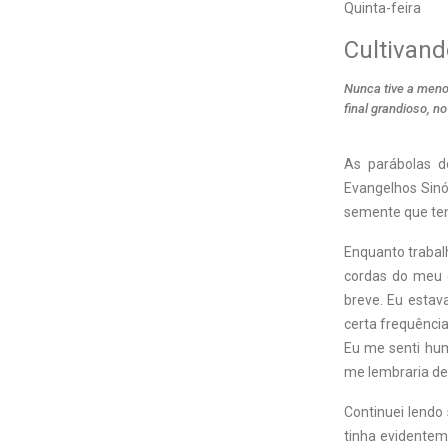
Quinta-feira
Cultivand
Nunca tive a menor
final grandioso, n
A
s parábolas 
Evangelhos Sinó
semente que ten
Enquanto trabal
cordas do meu c
breve. Eu estav
certa frequênci
Eu me senti hum
me lembraria de
Continuei lendo
tinha evidentem