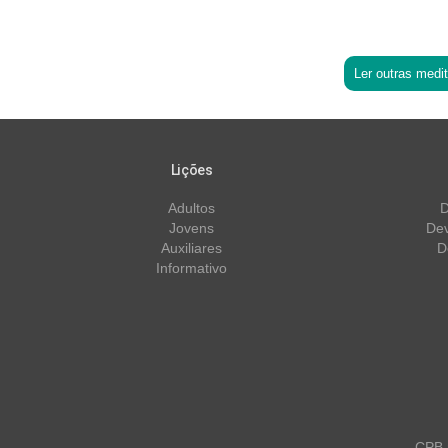
Ler outras medi
Lições
Adultos
D
Jovens
Dev
Auxiliares
D
Informativo
CPB m