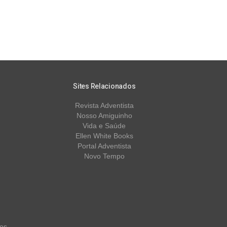
Sites Relacionados
Revista Adventista
Nosso Amiguinho
Vida e Saúde
Ellen White Books
Portal Adventista
Novo Tempo
os.