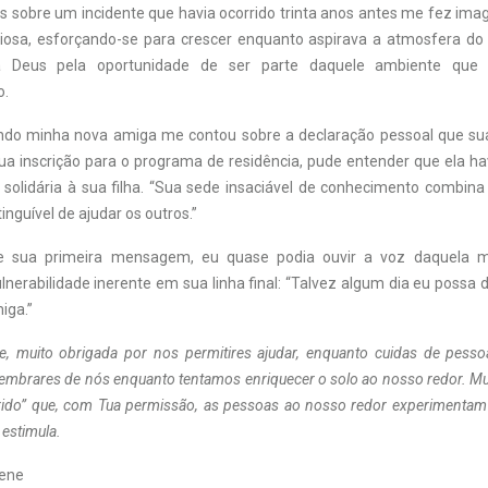
as sobre um incidente que havia ocorrido trinta anos antes me fez ima
iosa, esforçando-se para crescer enquanto aspirava a atmosfera do 
 a Deus pela oportunidade de ser parte daquele ambiente que
o.
ndo minha nova amiga me contou sobre a declaração pessoal que sua
a inscrição para o programa de residência, pude entender que ela hav
 solidária à sua filha. “Sua sede insaciável de conhecimento combin
inguível de ajudar os outros.”
re sua primeira mensagem, eu quase podia ouvir a voz daquela
lnerabilidade inerente em sua linha final: “Talvez algum dia eu possa 
iga.”
e, muito obrigada por nos permitires ajudar, enquanto cuidas de pesso
lembrares de nós enquanto tentamos enriquecer o solo ao nosso redor. Mu
rido” que, com Tua permissão, as pessoas ao nosso redor experimentam 
estimula.
ene