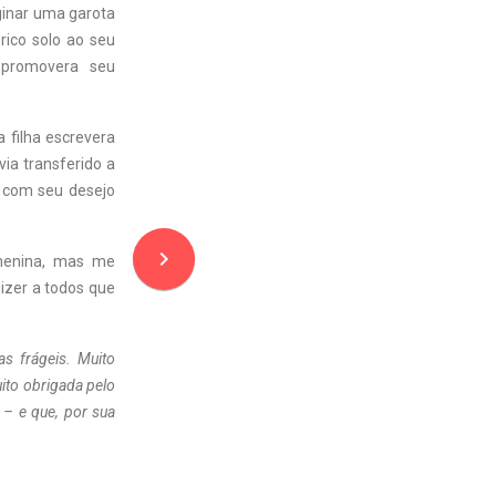
ginar uma garota
rico solo ao seu
 promovera seu
 filha escrevera
ia transferido a
a com seu desejo
navigate_next
 menina, mas me
dizer a todos que
as frágeis. Muito
ito obrigada pelo
– e que, por sua