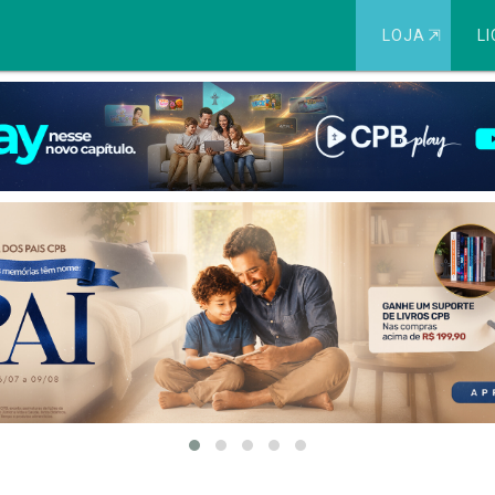
LOJA
⇱
LI