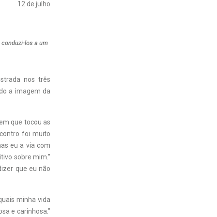
12 de julho
e conduzi-los a um
strada nos três
ando a imagem da
gem que tocou as
contro foi muito
mas eu a via com
tivo sobre mim.”
dizer que eu não
quais minha vida
sa e carinhosa.”