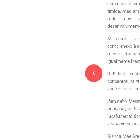
Ler suas palavr
tímida, mas ans
redor. Louvei
desenvolviment
Mais tarde, qua
como anexo à su
mesma filosofia
igualmente inext
navigate_before
Refletindo sob
concentrei na vu
você é minha am
Jardineiro Mestr
obrigada por Te 
“acabamento flo
vez, também nos 
Glenda-Mae Gre