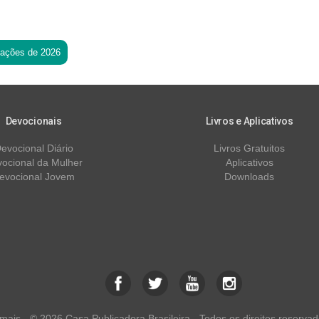
tações de 2026
Devocionais
Livros e Aplicativos
evocional Diário
Livros Gratuitos
ocional da Mulher
Aplicativos
evocional Jovem
Downloads
ais - © 2026 Casa Publicadora Brasileira - Todos os direitos reservad