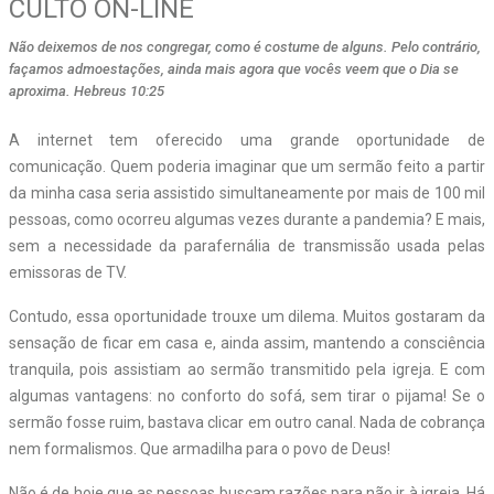
CULTO ON-LINE
Não deixemos de nos congregar, como é costume de alguns. Pelo contrário,
façamos admoestações, ainda mais agora que vocês veem que o Dia se
aproxima. Hebreus 10:25
A
internet tem oferecido uma grande oportunidade de
comunicação. Quem poderia imaginar que um sermão feito a partir
da minha casa seria assistido simultaneamente por mais de 100 mil
pessoas, como ocorreu algumas vezes durante a pandemia? E mais,
sem a necessidade da parafernália de transmissão usada pelas
emissoras de TV.
Contudo, essa oportunidade trouxe um dilema. Muitos gostaram da
sensação de ficar em casa e, ainda assim, mantendo a consciência
tranquila, pois assistiam ao sermão transmitido pela igreja. E com
algumas vantagens: no conforto do sofá, sem tirar o pijama! Se o
sermão fosse ruim, bastava clicar em outro canal. Nada de cobrança
nem formalismos. Que armadilha para o povo de Deus!
Não é de hoje que as pessoas buscam razões para não ir à igreja. Há