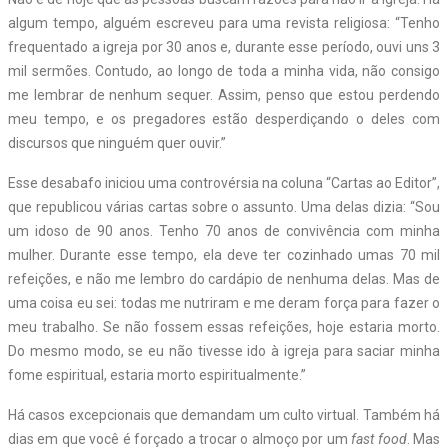
algum tempo, alguém escreveu para uma revista religiosa: “Tenho
frequentado a igreja por 30 anos e, durante esse período, ouvi uns 3
mil sermões. Contudo, ao longo de toda a minha vida, não consigo
me lembrar de nenhum sequer. Assim, penso que estou perdendo
meu tempo, e os pregadores estão desperdiçando o deles com
discursos que ninguém quer ouvir.”
Esse desabafo iniciou uma controvérsia na coluna “Cartas ao Editor”,
que republicou várias cartas sobre o assunto. Uma delas dizia: “Sou
um idoso de 90 anos. Tenho 70 anos de convivência com minha
mulher. Durante esse tempo, ela deve ter cozinhado umas 70 mil
refeições, e não me lembro do cardápio de nenhuma delas. Mas de
uma coisa eu sei: todas me nutriram e me deram força para fazer o
meu trabalho. Se não fossem essas refeições, hoje estaria morto.
Do mesmo modo, se eu não tivesse ido à igreja para saciar minha
fome espiritual, estaria morto espiritualmente.”
Há casos excepcionais que demandam um culto virtual. Também há
dias em que você é forçado a trocar o almoço por um
fast food
. Mas