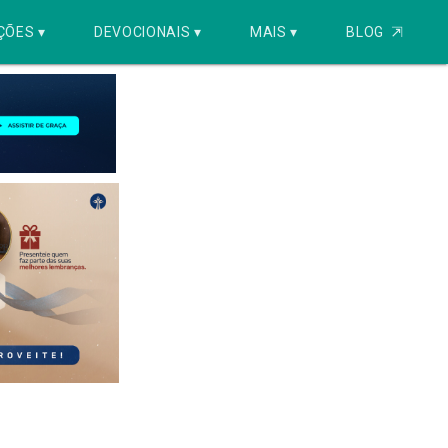
ÇÕES ▾
DEVOCIONAIS ▾
MAIS ▾
BLOG
⇱