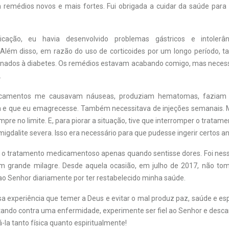
remédios novos e mais fortes. Fui obrigada a cuidar da saúde para
cação, eu havia desenvolvido problemas gástricos e intolerân
Além disso, em razão do uso de corticoides por um longo período, 
onados à diabetes. Os remédios estavam acabando comigo, mas necess
.
camentos me causavam náuseas, produziam hematomas, fazia
m e que eu emagrecesse. Também necessitava de injeções semanais. 
mpre no limite. E, para piorar a situação, tive que interromper o tratamen
gdalite severa. Isso era necessário para que pudesse ingerir certos ant
r o tratamento medicamentoso apenas quando sentisse dores. Foi ne
um grande milagre. Desde aquela ocasião, em julho de 2017, não t
ao Senhor diariamente por ter restabelecido minha saúde.
a experiência que temer a Deus e evitar o mal produz paz, saúde e es
ando contra uma enfermidade, experimente ser fiel ao Senhor e descans
-la tanto física quanto espiritualmente!