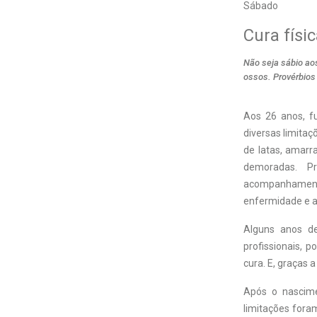
Sábado
Cura físic
Não seja sábio aos
ossos. Provérbios 
A
os 26 anos, f
diversas limitaç
de latas, amarr
demoradas. Pr
acompanhament
enfermidade e a
Alguns anos de
profissionais, 
cura. E, graças 
Após o nascime
limitações fora