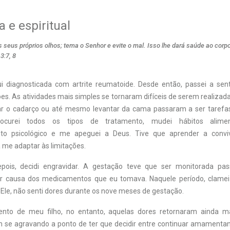
a e espiritual
 seus próprios olhos; tema o Senhor e evite o mal. Isso lhe dará saúde ao corpo
3:7, 8
ui diagnosticada com artrite reumatoide. Desde então, passei a sent
ões. As atividades mais simples se tornaram difíceis de serem realizada
ar o cadarço ou até mesmo levantar da cama passaram a ser tarefa
ocurei todos os tipos de tratamento, mudei hábitos alimen
o psicológico e me apeguei a Deus. Tive que aprender a convi
 me adaptar às limitações.
pois, decidi engravidar. A gestação teve que ser monitorada pa
por causa dos medicamentos que eu tomava. Naquele período, clame
a Ele, não senti dores durante os nove meses de gestação.
nto de meu filho, no entanto, aquelas dores retornaram ainda ma
m se agravando a ponto de ter que decidir entre continuar amamentan