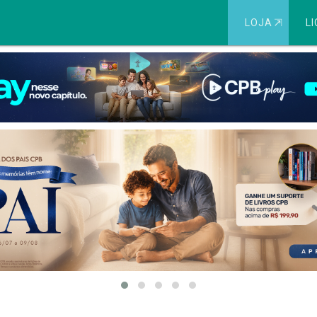
LOJA
⇱
LI