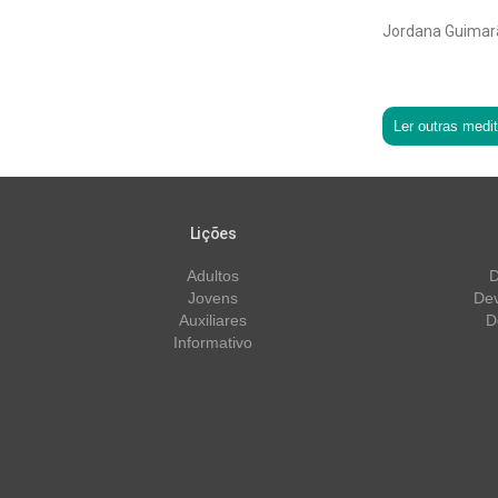
Jordana Guimar
Ler outras medi
Lições
Adultos
D
Jovens
Dev
Auxiliares
D
Informativo