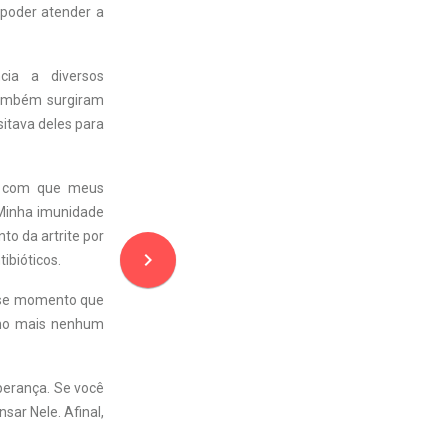
 poder atender a
cia a diversos
também surgiram
itava deles para
m com que meus
Minha imunidade
to da artrite por
navigate_next
ibióticos.
sse momento que
omo mais nenhum
perança. Se você
ar Nele. Afinal,