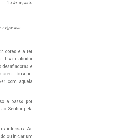
15 de agosto
 e vigor aos
ir dores e a ter
s. Usar o abridor
s desafiadoras e
tares, busquei
ver com aquela
sso a passo por
i ao Senhor pela
is intensas. As
do ou iniciar um