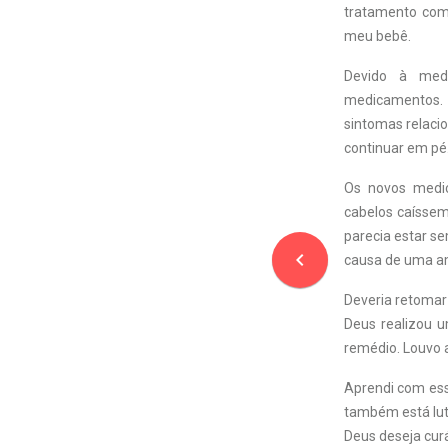
tratamento com 
meu bebê.
Devido à medi
medicamentos. 
sintomas relaci
continuar em pé
Os novos medi
cabelos caísse
parecia estar se
navigate_before
causa de uma ami
Deveria retoma
Deus realizou 
remédio. Louvo 
Aprendi com ess
também está lut
Deus deseja curá