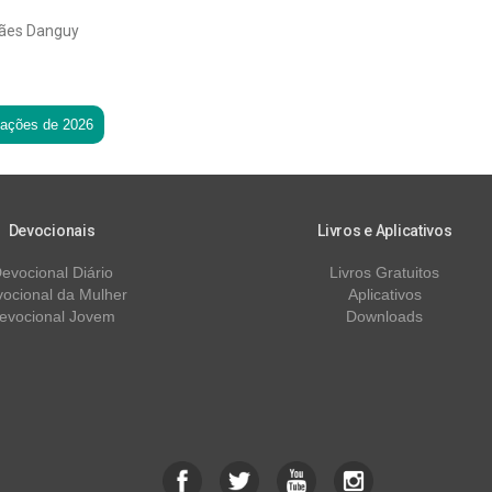
ães Danguy
tações de 2026
Devocionais
Livros e Aplicativos
evocional Diário
Livros Gratuitos
ocional da Mulher
Aplicativos
evocional Jovem
Downloads