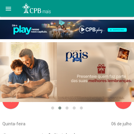

navigate_before
navigate_next
Quinta-feira
06 de julho