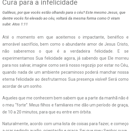
Cura para a infelicidade
Galileus, por que vocês estão olhando para o céu? Este mesmo Jesus, que
dentre vocês foi elevado ao céu, voltará da mesma forma como O viram
subir. Atos 1:11
Até o momento em que aceitemos o impactante, benéfico e
amorável sacrifício, bem como o abundante amor de Jesus Cristo,
não saberemos o que é a verdadeira felicidade. E se
experimentamos Sua felicidade agora, já sabendo que Ele morreu
para nos salvar, imagine como será nosso regozijo por estar no Céu,
quando nada de um ambiente pecaminoso poderá manchar nossa
eterna felicidade ao desfrutarmos Sua presença visível! Será como
acordar de um sonho.
Aqueles que me conhecem bem sabem que a parte da manhã não é
o meu “forte”. Meus filhos e familiares me dão um período de graça,
de 10 a 20 minutos, para que eu entre em órbita.
Naturalmente, acordo com uma lista de coisas para fazer, e começo
a orar pedindo auxílio, orientação e graça. Sei que meu Senhor ouve.