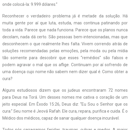
onde colocá-la: 9.999 dólares.”
Reconhecer o verdadeiro problema já é metade da solução. Há
muita gente por aí que luta, estuda, mas continua patinando por
toda a vida. Parece que nada funciona. Parece que os planos nunca
decolam, nada dá certo. São pessoas bem-intencionadas, mas que
desconhecem o que realmente lhes falta. Vivem correndo atrás de
soluções recomendadas pelas emoções, pela moda ou pela mídia
tão somente para descobrir que esses “remédios” são falsos e
podem agravar o mal que os aflige. Continuam por aí sofrendo de
uma doença cujo nome não sabem nem dizer qual é. Como obter a
cura?
Alguns estudiosos dizem que os judeus encontraram 72 nomes
para Deus na Torá. Um desses nomes me cativa o coração de um
jeito especial. Em Êxodo 15:26, Deus diz: “Eu Sou o S
enhor
que os
cura.” Seu nome é Jeová Rafah. Ele cura, repara, purifica e cuida. É o
Médico dos médicos, capaz de sanar qualquer doença incurável.
Todos nós carregamos feridas, traumas, culpas e medos. A maior