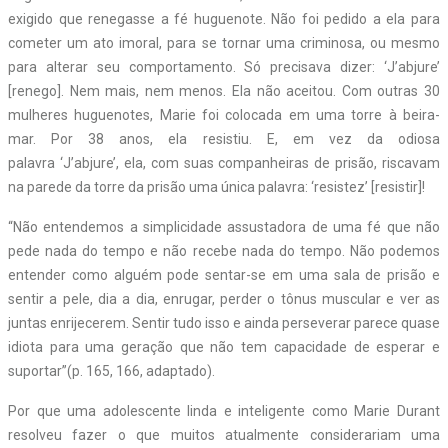
exigido que renegasse a fé huguenote. Não foi pedido a ela para
cometer um ato imoral, para se tornar uma criminosa, ou mesmo
para alterar seu comportamento. Só precisava dizer: ‘J’abjure’
[renego]. Nem mais, nem menos. Ela não aceitou. Com outras 30
mulheres huguenotes, Marie foi colocada em uma torre à beira-
mar. Por 38 anos, ela resistiu. E, em vez da odiosa
palavra ‘J’abjure’, ela, com suas companheiras de prisão, riscavam
na parede da torre da prisão uma única palavra: ‘resistez’ [resistir]!
“Não entendemos a simplicidade assustadora de uma fé que não
pede nada do tempo e não recebe nada do tempo. Não podemos
entender como alguém pode sentar-se em uma sala de prisão e
sentir a pele, dia a dia, enrugar, perder o tônus muscular e ver as
juntas enrijecerem. Sentir tudo isso e ainda perseverar parece quase
idiota para uma geração que não tem capacidade de esperar e
suportar”(p. 165, 166, adaptado).
Por que uma adolescente linda e inteligente como Marie Durant
resolveu fazer o que muitos atualmente considerariam uma