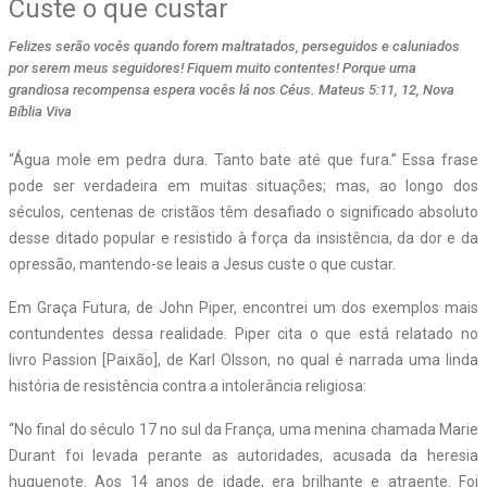
Custe o que custar
Felizes serão vocês quando forem maltratados, perseguidos e caluniados
por serem meus seguidores! Fiquem muito contentes! Porque uma
grandiosa recompensa espera vocês lá nos Céus. Mateus 5:11, 12, Nova
Bíblia Viva
“Água mole em pedra dura. Tanto bate até que fura.” Essa frase
pode ser verdadeira em muitas situações; mas, ao longo dos
séculos, centenas de cristãos têm desafiado o significado absoluto
desse ditado popular e resistido à força da insistência, da dor e da
opressão, mantendo-se leais a Jesus custe o que custar.
Em Graça Futura, de John Piper, encontrei um dos exemplos mais
contundentes dessa realidade. Piper cita o que está relatado no
livro Passion [Paixão], de Karl Olsson, no qual é narrada uma linda
história de resistência contra a intolerância religiosa:
“No final do século 17 no sul da França, uma menina chamada Marie
Durant foi levada perante as autoridades, acusada da heresia
huguenote. Aos 14 anos de idade, era brilhante e atraente. Foi