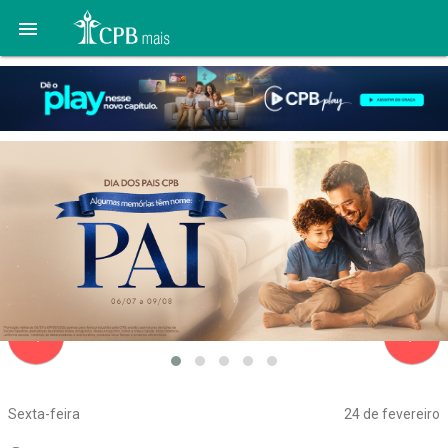

navigate_before
navigate_next
Sexta-feira
24 de fevereiro