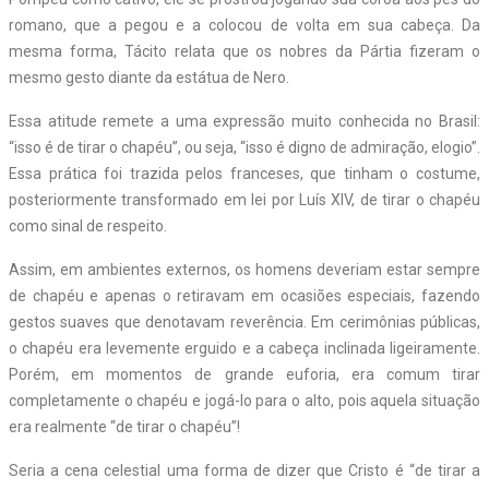
romano, que a pegou e a colocou de volta em sua cabeça. Da
mesma forma, Tácito relata que os nobres da Pártia fizeram o
mesmo gesto diante da estátua de Nero.
Essa atitude remete a uma expressão muito conhecida no Brasil:
“isso é de tirar o chapéu”, ou seja, “isso é digno de admiração, elogio”.
Essa prática foi trazida pelos franceses, que tinham o costume,
posteriormente transformado em lei por Luís XIV, de tirar o chapéu
como sinal de respeito.
Assim, em ambientes externos, os homens deveriam estar sempre
de chapéu e apenas o retiravam em ocasiões especiais, fazendo
gestos suaves que denotavam reverência. Em cerimônias públicas,
o chapéu era levemente erguido e a cabeça inclinada ligeiramente.
Porém, em momentos de grande euforia, era comum tirar
completamente o chapéu e jogá-lo para o alto, pois aquela situação
era realmente “de tirar o chapéu”!
Seria a cena celestial uma forma de dizer que Cristo é “de tirar a