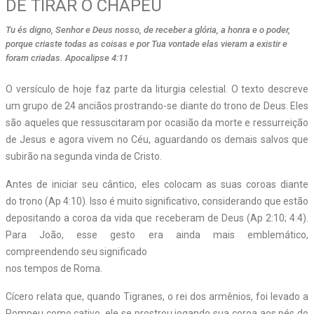
DE TIRAR O CHAPÉU
Tu és digno, Senhor e Deus nosso, de receber a glória, a honra e o poder,
porque criaste todas as coisas e por Tua vontade elas vieram a existir e
foram criadas. Apocalipse 4:11
O versículo de hoje faz parte da liturgia celestial. O texto descreve
um grupo de 24 anciãos prostrando-se diante do trono de Deus. Eles
são aqueles que ressuscitaram por ocasião da morte e ressurreição
de Jesus e agora vivem no Céu, aguardando os demais salvos que
subirão na segunda vinda de Cristo.
Antes de iniciar seu cântico, eles colocam as suas coroas diante
do trono (Ap 4:10). Isso é muito significativo, considerando que estão
depositando a coroa da vida que receberam de Deus (Ap 2:10; 4:4).
Para João, esse gesto era ainda mais emblemático,
compreendendo seu significado
nos tempos de Roma.
Cícero relata que, quando Tigranes, o rei dos armênios, foi levado a
Pompeu como cativo, ele se prostrou jogando sua coroa aos pés do