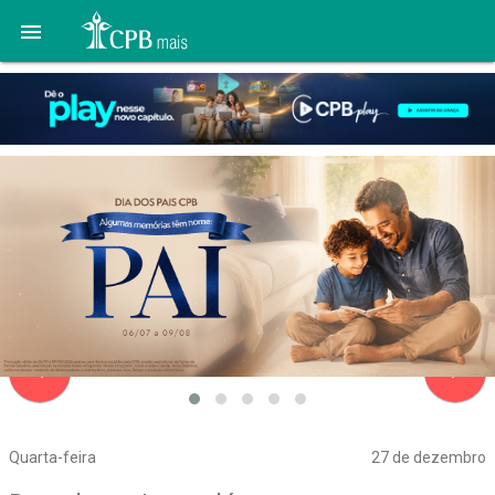

navigate_before
navigate_next
Quarta-feira
27 de dezembro