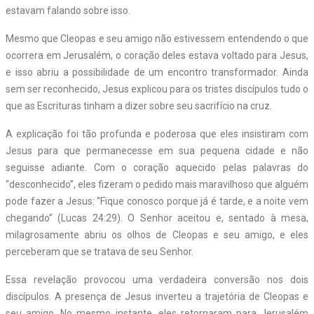
estavam falando sobre isso.
Mesmo que Cleopas e seu amigo não estivessem entendendo o que
ocorrera em Jerusalém, o coração deles estava voltado para Jesus,
e isso abriu a possibilidade de um encontro transformador. Ainda
sem ser reconhecido, Jesus explicou para os tristes discípulos tudo o
que as Escrituras tinham a dizer sobre seu sacrifício na cruz.
A explicação foi tão profunda e poderosa que eles insistiram com
Jesus para que permanecesse em sua pequena cidade e não
seguisse adiante. Com o coração aquecido pelas palavras do
“desconhecido”, eles fizeram o pedido mais maravilhoso que alguém
pode fazer a Jesus: “Fique conosco porque já é tarde, e a noite vem
chegando” (Lucas 24:29). O Senhor aceitou e, sentado à mesa,
milagrosamente abriu os olhos de Cleopas e seu amigo, e eles
perceberam que se tratava de seu Senhor.
Essa revelação provocou uma verdadeira conversão nos dois
discípulos. A presença de Jesus inverteu a trajetória de Cleopas e
seu amigo. No mesmo instante, eles retornaram para Jerusalém