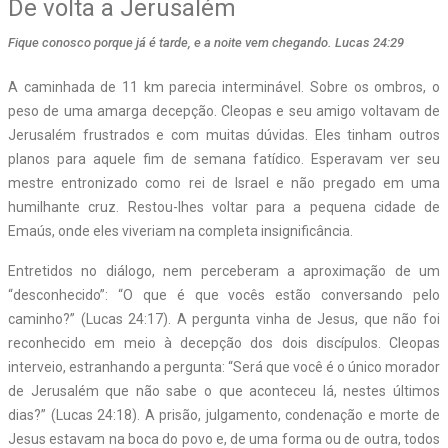
De volta a Jerusalém
Fique conosco porque já é tarde, e a noite vem chegando. Lucas 24:29
A caminhada de 11 km parecia interminável. Sobre os ombros, o
peso de uma amarga decepção. Cleopas e seu amigo voltavam de
Jerusalém frustrados e com muitas dúvidas. Eles tinham outros
planos para aquele fim de semana fatídico. Esperavam ver seu
mestre entronizado como rei de Israel e não pregado em uma
humilhante cruz. Restou-lhes voltar para a pequena cidade de
Emaús, onde eles viveriam na completa insignificância.
Entretidos no diálogo, nem perceberam a aproximação de um
“desconhecido”: “O que é que vocês estão conversando pelo
caminho?” (Lucas 24:17). A pergunta vinha de Jesus, que não foi
reconhecido em meio à decepção dos dois discípulos. Cleopas
interveio, estranhando a pergunta:
“
Será que você é o único morador
de Jerusalém que não sabe o que aconteceu lá, nestes últimos
dias?” (Lucas 24:18). A prisão, julgamento, condenação e morte de
Jesus estavam na boca do povo e, de uma forma ou de outra, todos