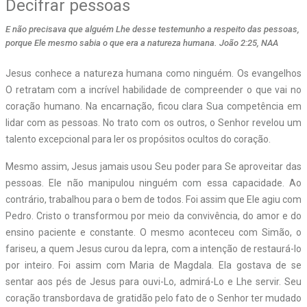
Decifrar pessoas
E não precisava que alguém Lhe desse testemunho a respeito das pessoas,
porque Ele mesmo sabia o que era a natureza humana. João 2:25, NAA
J
esus conhece a natureza humana como ninguém. Os evangelhos
O retratam com a incrível habilidade de compreender o que vai no
coração humano. Na encarnação, ficou clara Sua competência em
lidar com as pessoas. No trato com os outros, o Senhor revelou um
talento excepcional para ler os propósitos ocultos do coração.
Mesmo assim, Jesus jamais usou Seu poder para Se aproveitar das
pessoas. Ele não manipulou ninguém com essa capacidade. Ao
contrário, trabalhou para o bem de todos. Foi assim que Ele agiu com
Pedro. Cristo o transformou por meio da convivência, do amor e do
ensino paciente e constante. O mesmo aconteceu com Simão, o
fariseu, a quem Jesus curou da lepra, com a intenção de restaurá-lo
por inteiro. Foi assim com Maria de Magdala. Ela gostava de se
sentar aos pés de Jesus para ouvi-Lo, admirá-Lo e Lhe servir. Seu
coração transbordava de gratidão pelo fato de o Senhor ter mudado