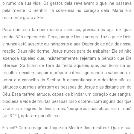
o rumo da sua vida. Os gestos dela revelavam o que lhe passava
pela mente. O Senhor lia coerência no coração dela. Maria era
realmente grata a Ele.
Para que isso também ocorra conosco, precisamos agir de igual
modo. Não depende de Deus, porque Deus sempre faz a parte Dele
e nunca está ausente ou indisposto a agir. Depende de nós, de nossa
reação. Deus não dorme. Jesus nunca para de trabalhar. Ele só não
abençoa aqueles que, insistentemente, rejeitam a bênção que Ele
oferece. Só ficam de fora da festa aqueles que, por teimosia ou
orgulho, decidem seguir o próprio critério, ignorando a sabedoria, o
amor e o conselho do Senhor. A desconfiança e o desdém são as
atitudes que mais afastam as pessoas de Jesus e as distanciam do
Céu. Essa terrível atitude, capaz de blindar um coração que sangra,
bloqueia a vida de muitas pessoas. Isso ocorreu com alguns dos que
viram os milagres de Jesus, mas, “porque as suas obras eram más”
(Jo 3:19), optaram por não crer.
E você? Como reage ao toque do Mestre dos mestres? Qual é sua