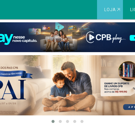
LOJA
⇱
LI