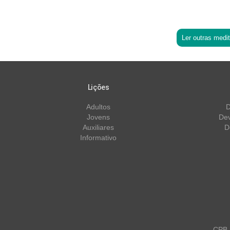
Ler outras medi
Lições
Adultos
D
Jovens
Dev
Auxiliares
D
Informativo
CPB m