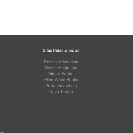
Sites Relacionados
Revista Adventista
Nosso Amiguinho
Vida e Saúde
Ellen White Books
Portal Adventista
Novo Tempo
os.