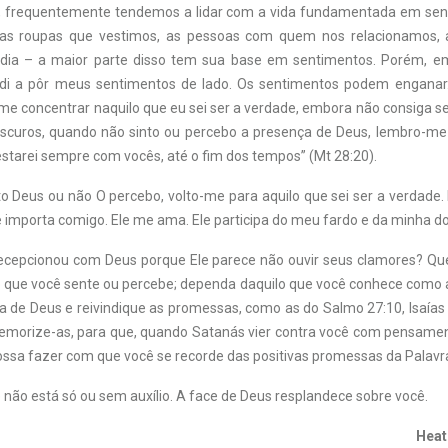
 frequentemente tendemos a lidar com a vida fundamentada em sent
s roupas que vestimos, as pessoas com quem nos relacionamos, 
ia – a maior parte disso tem sua base em sentimentos. Porém, e
endi a pôr meus sentimentos de lado. Os sentimentos podem engana
 me concentrar naquilo que eu sei ser a verdade, embora não consiga se
curos, quando não sinto ou percebo a presença de Deus, lembro-me
estarei sempre com vocês, até o fim dos tempos” (Mt 28:20).
o Deus ou não O percebo, volto-me para aquilo que sei ser a verdade. 
e importa comigo. Ele me ama. Ele participa do meu fardo e da minha do
ecepcionou com Deus porque Ele parece não ouvir seus clamores? Qu
 que você sente ou percebe; dependa daquilo que você conhece como a
a de Deus e reivindique as promessas, como as do Salmo 27:10, Isaías
Memorize-as, para que, quando Satanás vier contra você com pensamen
possa fazer com que você se recorde das positivas promessas da Palavr
não está só ou sem auxílio. A face de Deus resplandece sobre você.
Heat