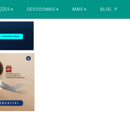
ÇÕES ▾
DEVOCIONAIS ▾
MAIS ▾
BLOG
⇱