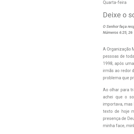
Quarta-feira
Deixe o so
O Senhor faça resp
Números 6:25, 26
A Organização M
pessoas de toda
1998, após uma
irmãs ao redor 
problema que pre
Ao olhar para t
achei que o so
importava, mas 
texto de hoje 
presença de Deu
minha face, minh