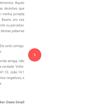
imentos. Aquilo
as decisões que
m minha jornada
r. Assim, em vez
ntir ou perceber.
 destas palavras
Ele está comigo.
r.
navigate_next
erida amiga, não
 verdade. Volte-
 41:10, João 14:1
tos negativos, o
a.
her-Dawn Small