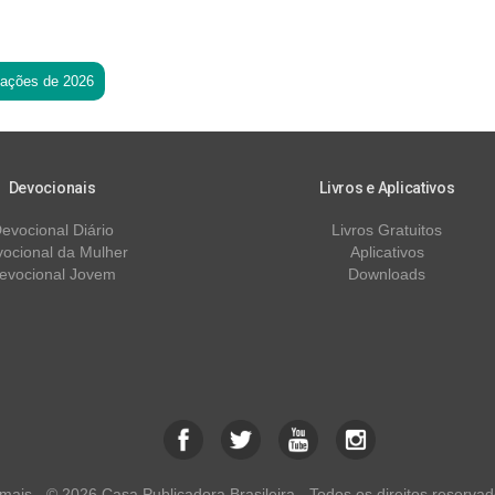
tações de 2026
Devocionais
Livros e Aplicativos
evocional Diário
Livros Gratuitos
ocional da Mulher
Aplicativos
evocional Jovem
Downloads
ais - © 2026 Casa Publicadora Brasileira - Todos os direitos reservad