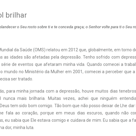
l brilhar
landecer o Seu rosto sobre ti e te conceda graça; o Senhor volte para ti o Seu ro
undial da Saúde (OMS) relatou em 2012 que, globalmente, em torno d
s as idades são afetadas pela depressão. Tenho sofrido com depress
 série de eventos que afetaram minha vida. Quando comecei a traba
do mundo no Ministério da Mulher em 2001, comecei a perceber que 
cisa ser tratado.
rás, para minha jornada com a depressão, houve muitos dias tenebro
l nunca mais brilharia. Muitas vezes, achei que ninguém entend
Deus tem sido bom comigo. Tão bom que não posso deixar de Lhe dar lo
me fala ao coração, porque em meus dias escuros, quando não con
s, eu sabia que Ele estava comigo e cuidava de mim. Eu sabia que a fa
a dor, minha luta.