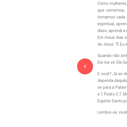
Como mulheres,
que comemos, a
tomamos cada d
espiritual, apr
disso, aprendi a
Em meus dias es
de Jesus: “E Eu 
Quando não sint
Ele me vê. Ele S
navigate_before
E você? Já se d
dependa daquilo
se para a Palavr
e 1 Pedro 5:7. 
Espírito Santo 
Lembre-se, você 