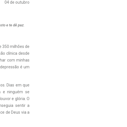
04 de outubro
sto e te dê paz.
e 350 milhões de
ão clínica desde
lhar com minhas
a depressão é um
sos. Dias em que
ia e ninguém se
uvor e glória. O
seguia sentir a
ce de Deus via a