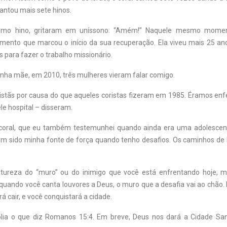
antou mais sete hinos.
étimo hino, gritaram em uníssono: “Amém!” Naquele mesmo mome
mento que marcou o início da sua recuperação. Ela viveu mais 25 an
s para fazer o trabalho missionário.
inha mãe, em 2010, três mulheres vieram falar comigo.
istãs por causa do que aqueles coristas fizeram em 1985. Éramos en
e hospital – disseram.
 coral, que eu também testemunhei quando ainda era uma adolescen
em sido minha fonte de força quando tenho desafios. Os caminhos de
atureza do “muro” ou do inimigo que você está enfrentando hoje, 
 quando você canta louvores a Deus, o muro que a desafia vai ao chão
irá cair, e você conquistará a cidade.
lia o que diz Romanos 15:4. Em breve, Deus nos dará a Cidade San