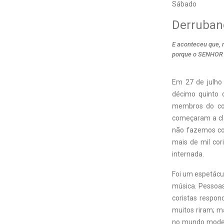
Sábado
Derruban
E aconteceu que, 
porque o SENHOR e
Em 27 de julho
décimo quinto 
membros do cor
começaram a cla
não fazemos com
mais de mil cor
internada.
Foi um espetácul
música. Pessoa
coristas respo
muitos riram; m
no mundo modern