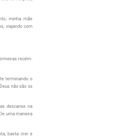
nto, minha mãe
os, viajando com
fermeiras recém-
te terminando o
 Deus não são os
mas descanse na
. De uma maneira
ta, basta crer e