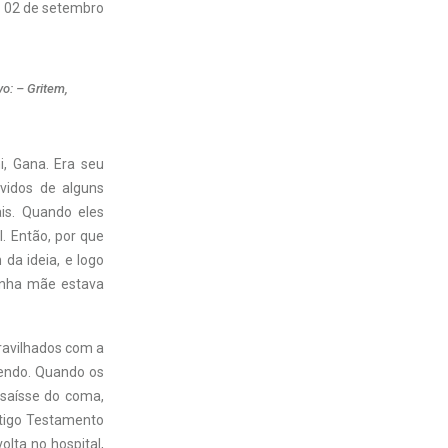
02 de setembro
o: – Gritem,
, Gana. Era seu
vidos de alguns
is. Quando eles
. Então, por que
da ideia, e logo
minha mãe estava
aravilhados com a
endo. Quando os
saísse do coma,
ntigo Testamento
lta no hospital,