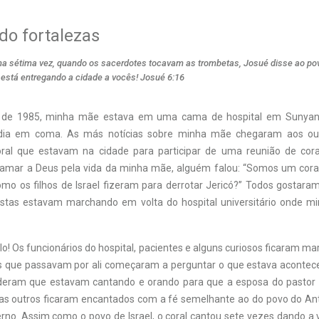
do fortalezas
na sétima vez, quando os sacerdotes tocavam as trombetas, Josué disse ao pov
stá entregando a cidade a vocês! Josué 6:16
 de 1985, minha mãe estava em uma cama de hospital em Sunyani
dia em coma. As más notícias sobre minha mãe chegaram aos ou
al que estavam na cidade para participar de uma reunião de cora
mar a Deus pela vida da minha mãe, alguém falou: “Somos um coral
o os filhos de Israel fizeram para derrotar Jericó?” Todos gostaram 
istas estavam marchando em volta do hospital universitário onde 
o! Os funcionários do hospital, pacientes e alguns curiosos ficaram m
s que passavam por ali começaram a perguntar o que estava acontec
nderam que estavam cantando e orando para que a esposa do pastor 
as outros ficaram encantados com a fé semelhante ao do povo do A
o. Assim como o povo de Israel, o coral cantou sete vezes dando a vo