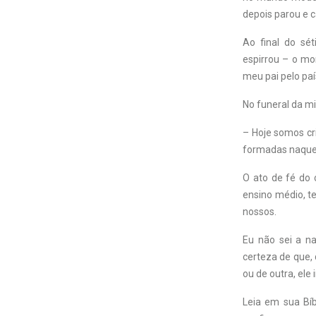
depois parou e c
Ao final do s
espirrou – o mo
meu pai pelo paí
No funeral da m
– Hoje somos cr
formadas naquel
O ato de fé do
ensino médio, t
nossos.
Eu não sei a n
certeza de que,
ou de outra, ele 
Leia em sua Bíb