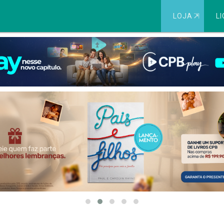
LOJA
⇱
LI