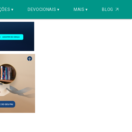
ÇÕES ▾
DEVOCIONAIS ▾
MAIS ▾
BLOG
⇱