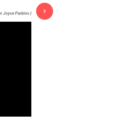
navigate_next
er Joyce Parkins }