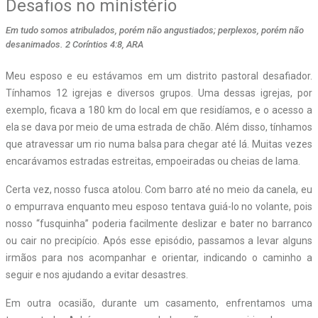
Desafios no ministério
Em tudo somos atribulados, porém não angustiados; perplexos, porém não
desanimados. 2 Coríntios 4:8, ARA
M
eu esposo e eu estávamos em um distrito pastoral desafiador.
Tínhamos 12 igrejas e diversos grupos. Uma dessas igrejas, por
exemplo, ficava a 180 km do local em que residíamos, e o acesso a
ela se dava por meio de uma estrada de chão. Além disso, tínhamos
que atravessar um rio numa balsa para chegar até lá. Muitas vezes
encarávamos estradas estreitas, empoeiradas ou cheias de lama.
Certa vez, nosso fusca atolou. Com barro até no meio da canela, eu
o empurrava enquanto meu esposo tentava guiá-lo no volante, pois
nosso “fusquinha” poderia facilmente deslizar e bater no barranco
ou cair no precipício. Após esse episódio, passamos a levar alguns
irmãos para nos acompanhar e orientar, indicando o caminho a
seguir e nos ajudando a evitar desastres.
Em outra ocasião, durante um casamento, enfrentamos uma