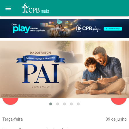

navigate_before
navigate_next
Terça-feira
09 de junho