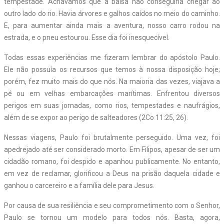
tempestade. Achávamos que a balsa não conseguiria chegar ao
outro lado do rio. Havia árvores e galhos caídos no meio do caminho.
E, para aumentar ainda mais a aventura, nosso carro rodou na
estrada, e o pneu estourou. Esse dia foi inesquecível.
Todas essas experiências me fizeram lembrar do apóstolo Paulo.
Ele não possuía os recursos que temos à nossa disposição hoje;
porém, fez muito mais do que nós. Na maioria das vezes, viajava a
pé ou em velhas embarcações marítimas. Enfrentou diversos
perigos em suas jornadas, como rios, tempestades e naufrágios,
além de se expor ao perigo de salteadores (2Co 11:25, 26).
Nessas viagens, Paulo foi brutalmente perseguido. Uma vez, foi
apedrejado até ser considerado morto. Em Filipos, apesar de ser um
cidadão romano, foi despido e apanhou publicamente. No entanto,
em vez de reclamar, glorificou a Deus na prisão daquela cidade e
ganhou o carcereiro e a família dele para Jesus.
Por causa de sua resiliência e seu comprometimento com o Senhor,
Paulo se tornou um modelo para todos nós. Basta, agora,