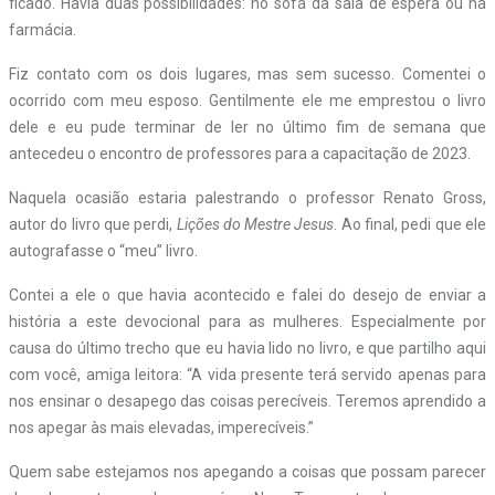
ficado. Havia duas possibilidades: no sofá da sala de espera ou na
farmácia.
Fiz contato com os dois lugares, mas sem sucesso. Comentei o
ocorrido com meu esposo. Gentilmente ele me emprestou o livro
dele e eu pude terminar de ler no último fim de semana que
antecedeu o encontro de professores para a capacitação de 2023.
Naquela ocasião estaria palestrando o professor Renato Gross,
autor do livro que perdi,
Lições do Mestre Jesus
. Ao final, pedi que ele
autografasse o “meu” livro.
Contei a ele o que havia acontecido e falei do desejo de enviar a
história a este devocional para as mulheres. Especialmente por
causa do último trecho que eu havia lido no livro, e que partilho aqui
com você, amiga leitora: “A vida presente terá servido apenas para
nos ensinar o desapego das coisas perecíveis. Teremos aprendido a
nos apegar às mais elevadas, imperecíveis.”
Quem sabe estejamos nos apegando a coisas que possam parecer