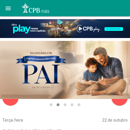

navigate_before
navigate_next
Terça-feira
22 de outubro