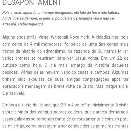
DESAPONTAMENT
Pois a visão aguarda um tempo designado; ela fala do fim e não falhará.
Ainda que se demore, espere-a; porque ela certamente virá e não se
atrasará. Habacuque 2:3
A
lguns anos atrás, visitei Whitehall, Nova York. A cidadezinha, hoje
com cerca de 4 mil moradores, foi palco de uma das cenas mais
tristes da história do adventismo. Na fazenda de Guilherme Miller,
vários crentes se reuniram para ver Jesus voltar. Era um 22 de
outubro como hoje. O dia mais amargo da história daquelas
pessoas. Várias delas haviam vendido casas e campos. Algumas
tinham sido expulsas de suas antigas congregações após ter
abraçado a mensagem da breve volta de Cristo. Mas, naquele dia,
Ele não veio.
Embora o texto de Habacuque 2:1 a 4 se refira inicialmente à visão
sobre a vinda dos conquistadores caldeus, que parecia demorada,
essas palavras se tornaram fonte de encorajamento e consolo para
os mileritas, como passaram a ser conhecidos os primeiros crentes