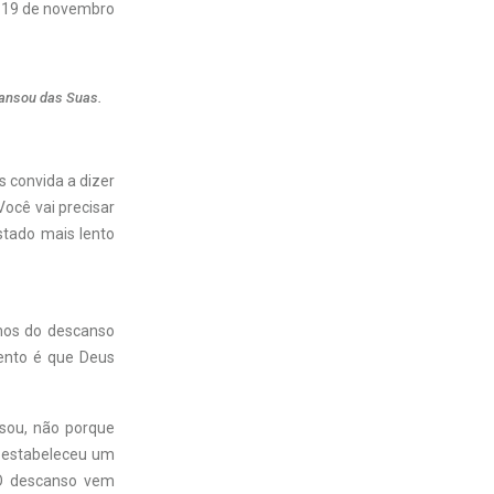
19 de novembro
ansou das Suas.
 convida a dizer
Você vai precisar
stado mais lento
amos do descanso
ento é que Deus
nsou, não porque
e estabeleceu um
 O descanso vem