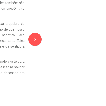
 Eles também não
r humano. O ritmo
icar a quebra do
ão de que nosso
 sabático. Esse
navigate_next
ça, tanto física
a e dá sentido à
bado existe para
 Descansa melhor
sso descanso em