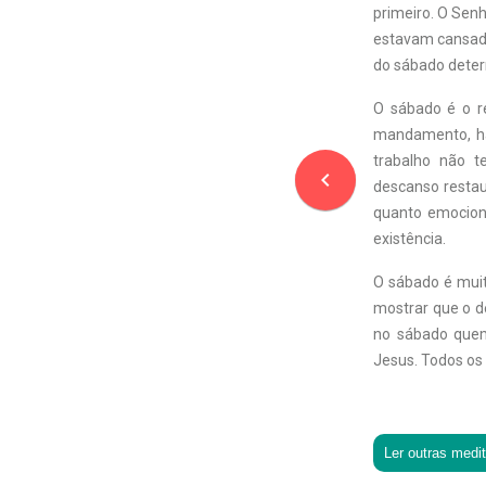
primeiro. O Sen
estavam cansados
do sábado deter
O sábado é o re
mandamento, há
trabalho não t
navigate_before
descanso restau
quanto emociona
existência.
O sábado é muit
mostrar que o d
no sábado quem
Jesus. Todos os
Ler outras medi