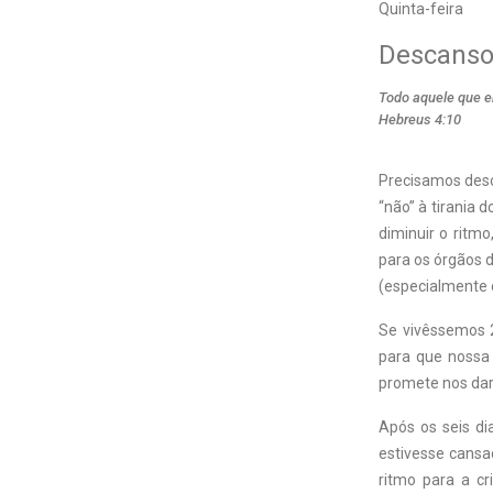
Quinta-feira
Descans
Todo aquele que 
Hebreus 4:10
Precisamos desc
“não” à tirania 
diminuir o ritm
para os órgãos
(especialmente 
Se vivêssemos 2
para que nossa
promete nos dar
Após os seis di
estivesse cansa
ritmo para a c