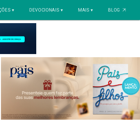
ÇÕES ▾
DEVOCIONAIS ▾
MAIS ▾
BLOG
⇱