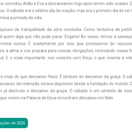
hor convidou Adão e Eva a descansarem logo após terem sido criados.
. O sábado era o sétimo dia da criação, mas era o primeiro dia do se
mina a jornada da vida.
pouso da tranquilidade da obra concluída. Como tentativa de justif
 quem diga que não pode parar. Engano! Às vezes, temos a sensaç
ermina nunca. É exatamente por isso que precisamos do repouso
ra a alma e nos prepara para nossas obrigações, renovando nossa for
l. E o mais importante: nos conecta com Deus, o que orienta a vid
o mais do que descanso físico. É símbolo do descanso da graça. O sá
escanso da redenção estava disponível desde a fundação do mundo.
 já desfruta o descanso da graça. O sábado é um símbolo de no
 que creem na Palavra de Deus encontram descanso em Nele.
tações de 2026