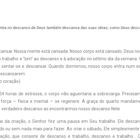
o
entra no descanso de Deus também descansa das suas obras, como Deus desc
ansar. Nossa mente está cansada. Nosso corpo está cansado. Deus nos
do trabalho e “sim” ao descanso e à adoração no sétimo dia da semana. 
o, sentar-se e descansar. Quando dormimos, nosso corpo entra num e
 descansarem
o coração).
4 horas de estresse, o corpo não aguentaria a sobrecarga. Precis
 força — física e mental — se regenere. A graça do quarto mandam
 verdadeiro descanso ao encontrarmos nosso descanso Nele.
as da criação, o Senhor fez uma pausa em Seu trabalho. Ele desca
do ou sem nada mais para fazer. Ao criar o sábado, Ele simplesment
riação, que consiste de descanso e trabalho, descanso e trabalho…