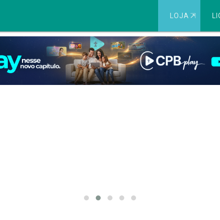
LOJA
⇱
LI