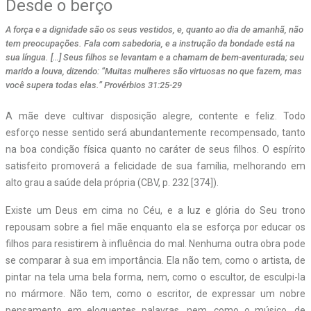
Desde o berço
A força e a dignidade são os seus vestidos, e, quanto ao dia de amanhã, não
tem preocupações. Fala com sabedoria, e a instrução da bondade está na
sua língua. […] Seus filhos se levantam e a chamam de bem-aventurada; seu
marido a louva, dizendo: “Muitas mulheres são virtuosas no que fazem, mas
você supera todas elas.” Provérbios 31:25-29
A
mãe deve cultivar disposição alegre, contente e feliz. Todo
esforço nesse sentido será abundantemente recompensado, tanto
na boa condição física quanto no caráter de seus filhos. O espírito
satisfeito promoverá a felicidade de sua família, melhorando em
alto grau a saúde dela própria (CBV, p. 232 [374]).
Existe um Deus em cima no Céu, e a luz e glória do Seu trono
repousam sobre a fiel mãe enquanto ela se esforça por educar os
filhos para resistirem à influência do mal. Nenhuma outra obra pode
se comparar à sua em importância. Ela não tem, como o artista, de
pintar na tela uma bela forma, nem, como o escultor, de esculpi-la
no mármore. Não tem, como o escritor, de expressar um nobre
pensamento em eloquentes palavras, nem, como o músico, de