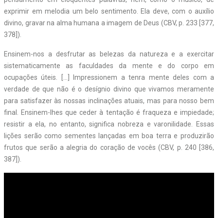
exprimir em melodia um belo sentimento. Ela deve, com o auxílio
divino, gravar na alma humana a imagem de Deus (CBV, p. 233 [377,
378]).
Ensinem-nos a desfrutar as belezas da natureza e a exercitar
sistematicamente as faculdades da mente e do corpo em
ocupações úteis. […] Impressionem a tenra mente deles com a
verdade de que não é o desígnio divino que vivamos meramente
para satisfazer às nossas inclinações atuais, mas para nosso bem
final. Ensinem-lhes que ceder à tentação é fraqueza e impiedade;
resistir a ela, no entanto, significa nobreza e varonilidade. Essas
lições serão como sementes lançadas em boa terra e produzirão
frutos que serão a alegria do coração de vocês (CBV, p. 240 [386,
387]).